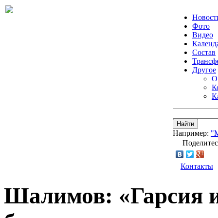
Новост
Фото
Видео
Календ
Состав
Трансф
Другое
О
К
К
Найти
Например:
"
Поделитес
Контакты
Шалимов: «Гарсия 