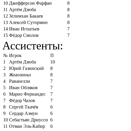
10
Джефферсон Фарфан
8
11
Артём Дзюба
8
12
Зелимхан Бакаев
8
13
Алексей Сутормин
8
14
Иван Игнатьев
7
15
Фёдор Смолов
7
Ассистенты:
№
Игрок
П
1
Артём Дзюба
10
2
Юрий Газинский
8
3
Жоаозиньо
8
4
Раванелли
7
5
Иван Обляков
7
6
Марио Фернандес
7
7
Фёдор Чалов
7
8
Сергей Ткачёв
6
9
Сердар Азмун
6
10
Себастьян Дриусси
6
11
Отман Эль-Кабир
6