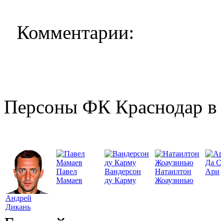
Комментарии:
Персоны ФК Краснодар в 
Да 
Павел
Вандерсон
Натаилтон
Ари
Мамаев
ду Карму
Жоаузинью
Андрей
Дикань