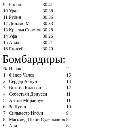
9
Ростов
30
41
10
Урал
30
38
11
Рубин
30
36
12
Динамо М
30
33
13
Крылья Советов
30
28
14
Уфа
30
26
15
Анжи
30
21
16
Енисей
30
20
Бомбардиры:
№
Игрок
Г
1
Фёдор Чалов
15
2
Сердар Азмун
13
3
Виктор Классон
12
4
Себастьян Дриусси
11
5
Антон Миранчук
11
6
Зе Луиш
10
7
Сильвестр Игбун
9
8
Магомед-Шапи Сулейманов
8
9
Ари
8