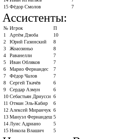
15
Фёдор Смолов
7
Ассистенты:
№
Игрок
П
1
Артём Дзюба
10
2
Юрий Газинский
8
3
Жоаозиньо
8
4
Раванелли
7
5
Иван Обляков
7
6
Марио Фернандес
7
7
Фёдор Чалов
7
8
Сергей Ткачёв
6
9
Сердар Азмун
6
10
Себастьян Дриусси
6
11
Отман Эль-Кабир
6
12
Алексей Миранчук
6
13
Мануэл Фернандеш
5
14
Луис Адриано
5
15
Никола Влашич
5