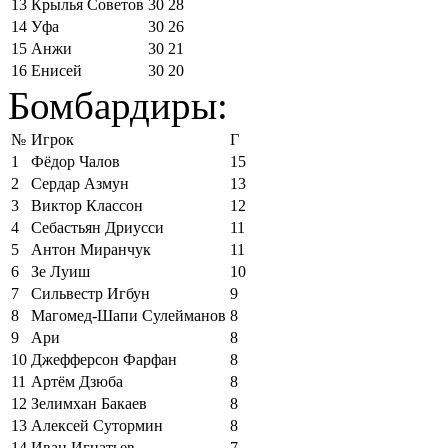
13
Крылья Советов
30
28
14
Уфа
30
26
15
Анжи
30
21
16
Енисей
30
20
Бомбардиры:
№
Игрок
Г
1
Фёдор Чалов
15
2
Сердар Азмун
13
3
Виктор Классон
12
4
Себастьян Дриусси
11
5
Антон Миранчук
11
6
Зе Луиш
10
7
Сильвестр Игбун
9
8
Магомед-Шапи Сулейманов
8
9
Ари
8
10
Джефферсон Фарфан
8
11
Артём Дзюба
8
12
Зелимхан Бакаев
8
13
Алексей Сутормин
8
14
Иван Игнатьев
7