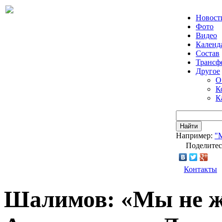
Новост
Фото
Видео
Календ
Состав
Трансф
Другое
О
К
К
Найти
Например:
"
Поделитес
Контакты
Шалимов: «Мы не ж