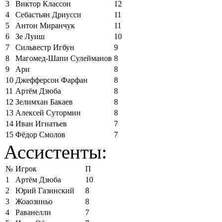
3
Виктор Классон
12
4
Себастьян Дриусси
11
5
Антон Миранчук
11
6
Зе Луиш
10
7
Сильвестр Игбун
9
8
Магомед-Шапи Сулейманов
8
9
Ари
8
10
Джефферсон Фарфан
8
11
Артём Дзюба
8
12
Зелимхан Бакаев
8
13
Алексей Сутормин
8
14
Иван Игнатьев
7
15
Фёдор Смолов
7
Ассистенты:
№
Игрок
П
1
Артём Дзюба
10
2
Юрий Газинский
8
3
Жоаозиньо
8
4
Раванелли
7