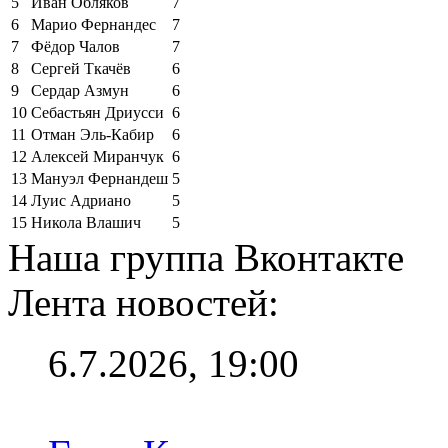
5
Иван Обляков
7
6
Марио Фернандес
7
7
Фёдор Чалов
7
8
Сергей Ткачёв
6
9
Сердар Азмун
6
10
Себастьян Дриусси
6
11
Отман Эль-Кабир
6
12
Алексей Миранчук
6
13
Мануэл Фернандеш
5
14
Луис Адриано
5
15
Никола Влашич
5
Наша группа Вконтакте
Лента новостей:
6.7.2026, 19:00