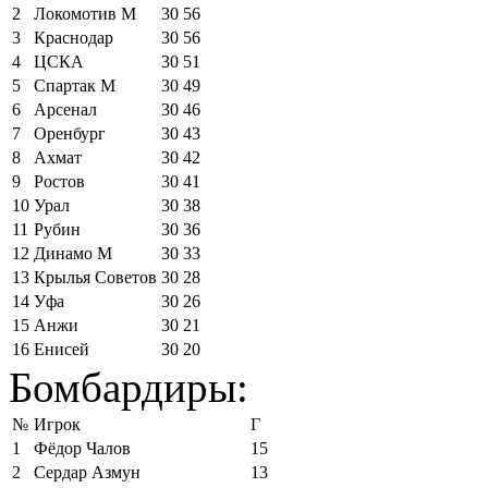
2
Локомотив М
30
56
3
Краснодар
30
56
4
ЦСКА
30
51
5
Спартак М
30
49
6
Арсенал
30
46
7
Оренбург
30
43
8
Ахмат
30
42
9
Ростов
30
41
10
Урал
30
38
11
Рубин
30
36
12
Динамо М
30
33
13
Крылья Советов
30
28
14
Уфа
30
26
15
Анжи
30
21
16
Енисей
30
20
Бомбардиры:
№
Игрок
Г
1
Фёдор Чалов
15
2
Сердар Азмун
13