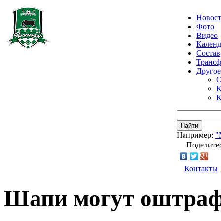
Новос
Фото
Видео
Календ
Состав
Транс
Другое
О
К
К
Найти
Например:
"
Поделитес
Контакты
Шапи могут оштрафо