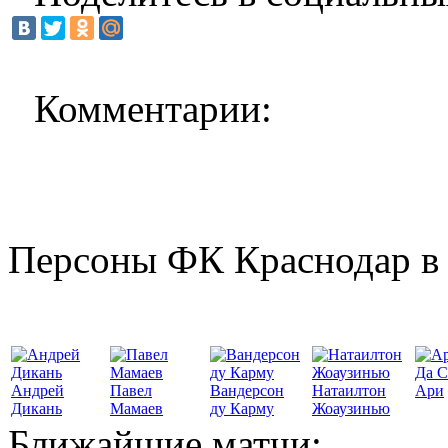
Комментарии:
Персоны ФК Краснодар в 
Да С
Андрей
Павел
Вандерсон
Натаилтон
Ари
Дикань
Мамаев
ду Карму
Жоаузинью
Ближайшие матчи: