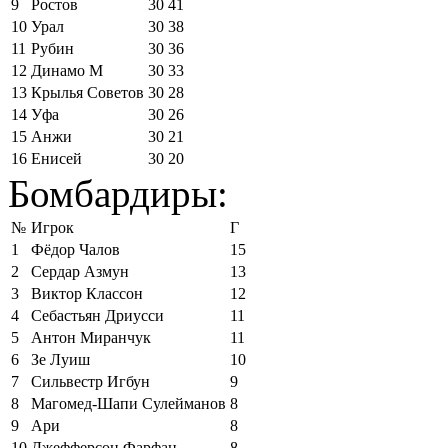
9
Ростов
30
41
10
Урал
30
38
11
Рубин
30
36
12
Динамо М
30
33
13
Крылья Советов
30
28
14
Уфа
30
26
15
Анжи
30
21
16
Енисей
30
20
Бомбардиры:
№
Игрок
Г
1
Фёдор Чалов
15
2
Сердар Азмун
13
3
Виктор Классон
12
4
Себастьян Дриусси
11
5
Антон Миранчук
11
6
Зе Луиш
10
7
Сильвестр Игбун
9
8
Магомед-Шапи Сулейманов
8
9
Ари
8
10
Джефферсон Фарфан
8