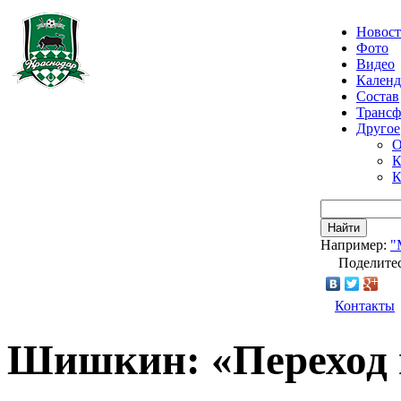
Новос
Фото
Видео
Календ
Состав
Транс
Другое
О
К
К
Найти
Например:
"
Поделитес
Контакты
Шишкин: «Переход 