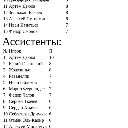
11
Артём Дзюба
8
12
Зелимхан Бакаев
8
13
Алексей Сутормин
8
14
Иван Игнатьев
7
15
Фёдор Смолов
7
Ассистенты:
№
Игрок
П
1
Артём Дзюба
10
2
Юрий Газинский
8
3
Жоаозиньо
8
4
Раванелли
7
5
Иван Обляков
7
6
Марио Фернандес
7
7
Фёдор Чалов
7
8
Сергей Ткачёв
6
9
Сердар Азмун
6
10
Себастьян Дриусси
6
11
Отман Эль-Кабир
6
12
Алексей Миранчук
6