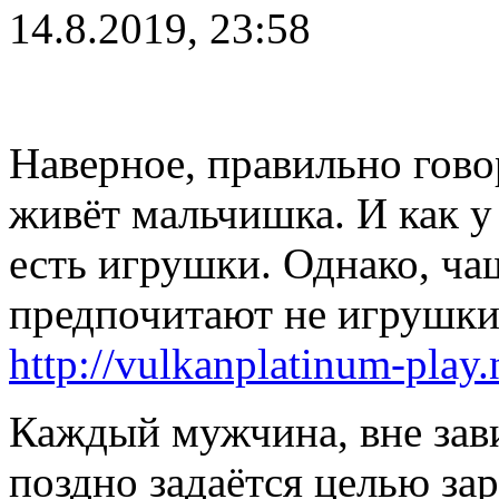
14.8.2019, 23:58
Наверное, правильно гово
живёт мальчишка. И как 
есть игрушки. Однако, ч
предпочитают не игрушки,
http://vulkanplatinum-play.
Каждый мужчина, вне зави
поздно задаётся целью зар