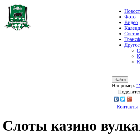
Новос
Фото
Видео
Календ
Состав
Транс
Другое
О
К
К
Найти
Например:
"
Поделитес
Контакты
Слоты казино вулка