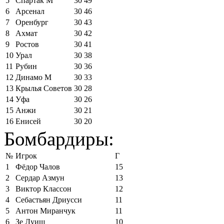
5
Спартак М
30
49
6
Арсенал
30
46
7
Оренбург
30
43
8
Ахмат
30
42
9
Ростов
30
41
10
Урал
30
38
11
Рубин
30
36
12
Динамо М
30
33
13
Крылья Советов
30
28
14
Уфа
30
26
15
Анжи
30
21
16
Енисей
30
20
Бомбардиры:
№
Игрок
Г
1
Фёдор Чалов
15
2
Сердар Азмун
13
3
Виктор Классон
12
4
Себастьян Дриусси
11
5
Антон Миранчук
11
6
Зе Луиш
10