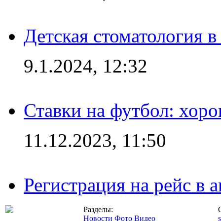
Детская стоматология 
9.1.2024, 12:32
Ставки на футбол: хоро
11.12.2023, 11:50
Регистрация на рейс в
Разделы:
Новости
Фото
Видео