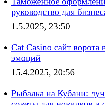
Таможенное оформление
руководство для бизнес
1.5.2025, 23:50
Cat Casino сайт ворота
эмоций
15.4.2025, 20:56
Рыбалка на Кубани: луч
советы для новичков и