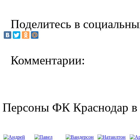
Поделитесь в социальны
Комментарии:
Персоны ФК Краснодар в 