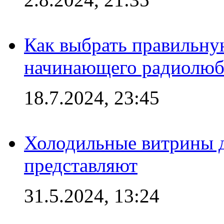
Как выбрать правильну
начинающего радиолюб
18.7.2024, 23:45
Холодильные витрины д
представляют
31.5.2024, 13:24