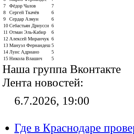
7
Фёдор Чалов
7
8
Сергей Ткачёв
6
9
Сердар Азмун
6
10
Себастьян Дриусси
6
11
Отман Эль-Кабир
6
12
Алексей Миранчук
6
13
Мануэл Фернандеш
5
14
Луис Адриано
5
15
Никола Влашич
5
Наша группа Вконтакте
Лента новостей:
6.7.2026, 19:00
Где в Краснодаре прове