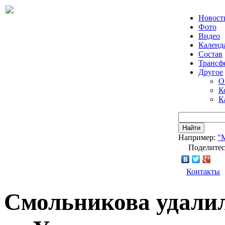
Новост
Фото
Видео
Календ
Состав
Трансф
Другое
О
К
К
Найти
Например:
"
Поделитес
Контакты
Смольникова удалил