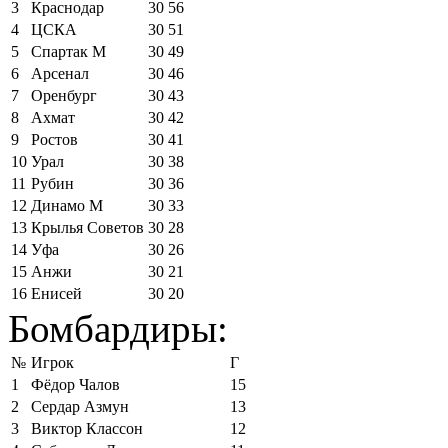
3
Краснодар
30
56
4
ЦСКА
30
51
5
Спартак М
30
49
6
Арсенал
30
46
7
Оренбург
30
43
8
Ахмат
30
42
9
Ростов
30
41
10
Урал
30
38
11
Рубин
30
36
12
Динамо М
30
33
13
Крылья Советов
30
28
14
Уфа
30
26
15
Анжи
30
21
16
Енисей
30
20
Бомбардиры:
№
Игрок
Г
1
Фёдор Чалов
15
2
Сердар Азмун
13
3
Виктор Классон
12