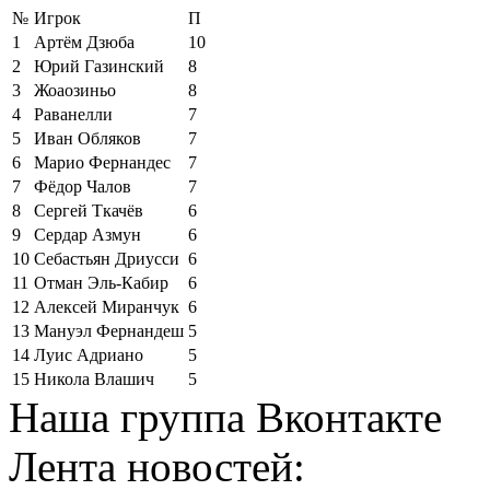
№
Игрок
П
1
Артём Дзюба
10
2
Юрий Газинский
8
3
Жоаозиньо
8
4
Раванелли
7
5
Иван Обляков
7
6
Марио Фернандес
7
7
Фёдор Чалов
7
8
Сергей Ткачёв
6
9
Сердар Азмун
6
10
Себастьян Дриусси
6
11
Отман Эль-Кабир
6
12
Алексей Миранчук
6
13
Мануэл Фернандеш
5
14
Луис Адриано
5
15
Никола Влашич
5
Наша группа Вконтакте
Лента новостей: