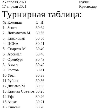
25 апреля 2021
Рубин
17 апреля 2021
Краснодар
Турнирная таблица:
№
Команда
О
И
1
Зенит
30
64
2
Локомотив М
30
56
3
Краснодар
30
56
4
ЦСКА
30
51
5
Спартак М
30
49
6
Арсенал
30
46
7
Оренбург
30
43
8
Ахмат
30
42
9
Ростов
30
41
10
Урал
30
38
11
Рубин
30
36
12
Динамо М
30
33
13
Крылья Советов
30
28
14
Уфа
30
26
15
Анжи
30
21
16
Енисей
30
20