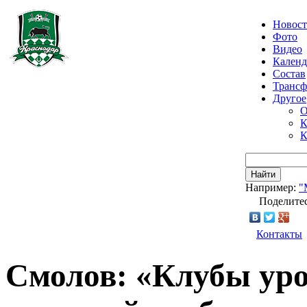
Новос
Фото
Видео
Календ
Состав
Транс
Другое
О
К
К
Найти
Например:
"
Поделитес
Контакты
Смолов: «Клубы уро