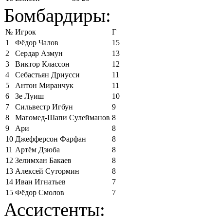
Бомбардиры:
№
Игрок
Г
1
Фёдор Чалов
15
2
Сердар Азмун
13
3
Виктор Классон
12
4
Себастьян Дриусси
11
5
Антон Миранчук
11
6
Зе Луиш
10
7
Сильвестр Игбун
9
8
Магомед-Шапи Сулейманов
8
9
Ари
8
10
Джефферсон Фарфан
8
11
Артём Дзюба
8
12
Зелимхан Бакаев
8
13
Алексей Сутормин
8
14
Иван Игнатьев
7
15
Фёдор Смолов
7
Ассистенты: