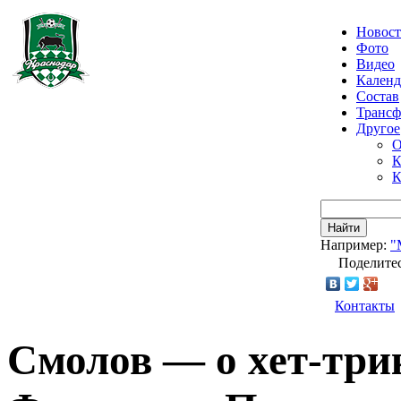
Новос
Фото
Видео
Календ
Состав
Транс
Другое
О
К
К
Найти
Например:
"
Поделитес
Контакты
Смолов — о хет-три