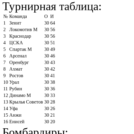
Турнирная таблица:
№
Команда
О
И
1
Зенит
30
64
2
Локомотив М
30
56
3
Краснодар
30
56
4
ЦСКА
30
51
5
Спартак М
30
49
6
Арсенал
30
46
7
Оренбург
30
43
8
Ахмат
30
42
9
Ростов
30
41
10
Урал
30
38
11
Рубин
30
36
12
Динамо М
30
33
13
Крылья Советов
30
28
14
Уфа
30
26
15
Анжи
30
21
16
Енисей
30
20
Бомбардиры: