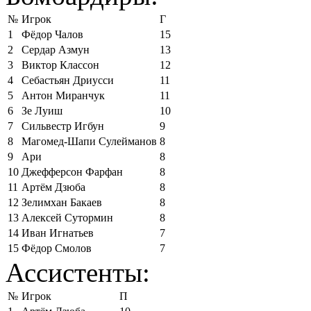
№
Игрок
Г
1
Фёдор Чалов
15
2
Сердар Азмун
13
3
Виктор Классон
12
4
Себастьян Дриусси
11
5
Антон Миранчук
11
6
Зе Луиш
10
7
Сильвестр Игбун
9
8
Магомед-Шапи Сулейманов
8
9
Ари
8
10
Джефферсон Фарфан
8
11
Артём Дзюба
8
12
Зелимхан Бакаев
8
13
Алексей Сутормин
8
14
Иван Игнатьев
7
15
Фёдор Смолов
7
Ассистенты:
№
Игрок
П