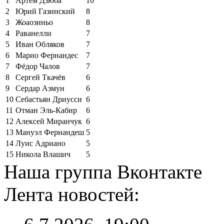
1
Артём Дзюба
10
2
Юрий Газинский
8
3
Жоаозиньо
8
4
Раванелли
7
5
Иван Обляков
7
6
Марио Фернандес
7
7
Фёдор Чалов
7
8
Сергей Ткачёв
6
9
Сердар Азмун
6
10
Себастьян Дриусси
6
11
Отман Эль-Кабир
6
12
Алексей Миранчук
6
13
Мануэл Фернандеш
5
14
Луис Адриано
5
15
Никола Влашич
5
Наша группа Вконтакте
Лента новостей: