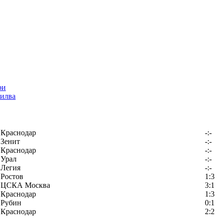
илва
Краснодар
-:-
Зенит
-:-
Краснодар
-:-
Урал
-:-
Легия
-:-
Ростов
1:3
ЦСКА Москва
3:1
Краснодар
1:3
Рубин
0:1
Краснодар
2:2