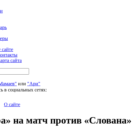
ти
арь
феры
 сайте
онтакты
арта сайта
Мамаев"
или
"Ари"
ь в социальных сетях:
О сайте
а» на матч против «Слована»