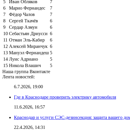
5
Иван Обляков
7
6
Марио Фернандес
7
7
Фёдор Чалов
7
8
Сергей Ткачёв
6
9
Сердар Азмун
6
10
Себастьян Дриусси
6
11
Отман Эль-Кабир
6
12
Алексей Миранчук
6
13
Мануэл Фернандеш
5
14
Луис Адриано
5
15
Никола Влашич
5
Наша группа Вконтакте
Лента новостей:
6.7.2026, 19:00
Где в Краснодаре проверить электрику автомобиля
11.6.2026, 16:57
Краснодар и услуги СЭС-дезинсекция: защита вашего дом
22.4.2026, 14:31