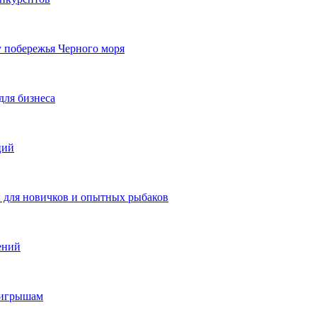
у побережья Черного моря
для бизнеса
ций
ы для новичков и опытных рыбаков
ений
ыигрышам