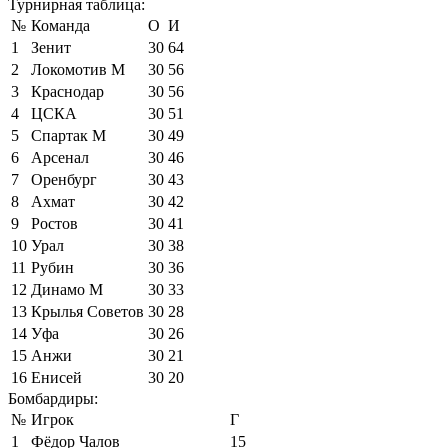
Турнирная таблица:
№
Команда
О
И
1
Зенит
30
64
2
Локомотив М
30
56
3
Краснодар
30
56
4
ЦСКА
30
51
5
Спартак М
30
49
6
Арсенал
30
46
7
Оренбург
30
43
8
Ахмат
30
42
9
Ростов
30
41
10
Урал
30
38
11
Рубин
30
36
12
Динамо М
30
33
13
Крылья Советов
30
28
14
Уфа
30
26
15
Анжи
30
21
16
Енисей
30
20
Бомбардиры:
№
Игрок
Г
1
Фёдор Чалов
15