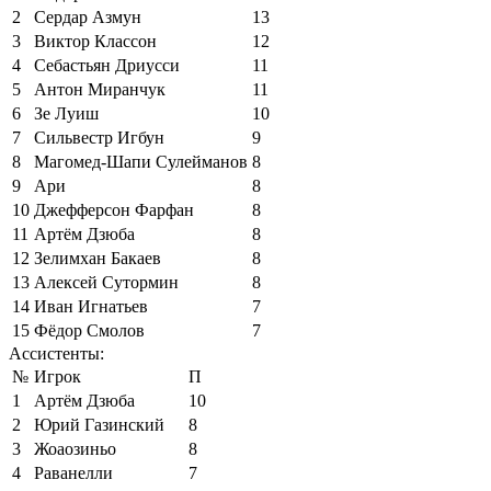
2
Сердар Азмун
13
3
Виктор Классон
12
4
Себастьян Дриусси
11
5
Антон Миранчук
11
6
Зе Луиш
10
7
Сильвестр Игбун
9
8
Магомед-Шапи Сулейманов
8
9
Ари
8
10
Джефферсон Фарфан
8
11
Артём Дзюба
8
12
Зелимхан Бакаев
8
13
Алексей Сутормин
8
14
Иван Игнатьев
7
15
Фёдор Смолов
7
Ассистенты:
№
Игрок
П
1
Артём Дзюба
10
2
Юрий Газинский
8
3
Жоаозиньо
8
4
Раванелли
7