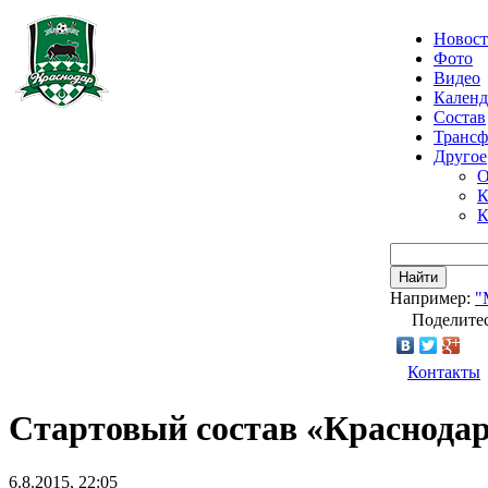
Новос
Фото
Видео
Календ
Состав
Транс
Другое
О
К
К
Найти
Например:
"
Поделитес
Контакты
Стартовый состав «Краснодар
6.8.2015, 22:05