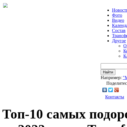
Новост
Фото
Видео
Календ
Состав
Трансф
Другое
О
К
К
Найти
Например:
"
Поделитес
Контакты
Топ-10 самых подо