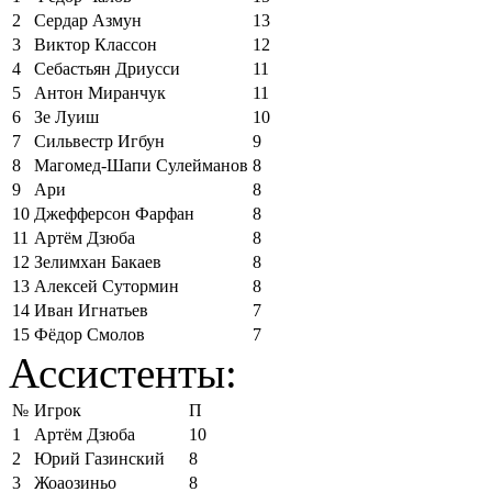
2
Сердар Азмун
13
3
Виктор Классон
12
4
Себастьян Дриусси
11
5
Антон Миранчук
11
6
Зе Луиш
10
7
Сильвестр Игбун
9
8
Магомед-Шапи Сулейманов
8
9
Ари
8
10
Джефферсон Фарфан
8
11
Артём Дзюба
8
12
Зелимхан Бакаев
8
13
Алексей Сутормин
8
14
Иван Игнатьев
7
15
Фёдор Смолов
7
Ассистенты:
№
Игрок
П
1
Артём Дзюба
10
2
Юрий Газинский
8
3
Жоаозиньо
8