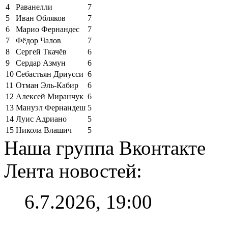
4
Раванелли
7
5
Иван Обляков
7
6
Марио Фернандес
7
7
Фёдор Чалов
7
8
Сергей Ткачёв
6
9
Сердар Азмун
6
10
Себастьян Дриусси
6
11
Отман Эль-Кабир
6
12
Алексей Миранчук
6
13
Мануэл Фернандеш
5
14
Луис Адриано
5
15
Никола Влашич
5
Наша группа Вконтакте
Лента новостей:
6.7.2026, 19:00