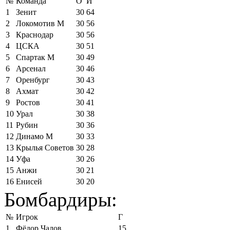
№
Команда
О
И
1
Зенит
30
64
2
Локомотив М
30
56
3
Краснодар
30
56
4
ЦСКА
30
51
5
Спартак М
30
49
6
Арсенал
30
46
7
Оренбург
30
43
8
Ахмат
30
42
9
Ростов
30
41
10
Урал
30
38
11
Рубин
30
36
12
Динамо М
30
33
13
Крылья Советов
30
28
14
Уфа
30
26
15
Анжи
30
21
16
Енисей
30
20
Бомбардиры:
№
Игрок
Г
1
Фёдор Чалов
15