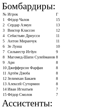
Бомбардиры:
№
Игрок
Г
1
Фёдор Чалов
15
2
Сердар Азмун
13
3
Виктор Классон
12
4
Себастьян Дриусси
11
5
Антон Миранчук
11
6
Зе Луиш
10
7
Сильвестр Игбун
9
8
Магомед-Шапи Сулейманов
8
9
Ари
8
10
Джефферсон Фарфан
8
11
Артём Дзюба
8
12
Зелимхан Бакаев
8
13
Алексей Сутормин
8
14
Иван Игнатьев
7
15
Фёдор Смолов
7
Ассистенты: