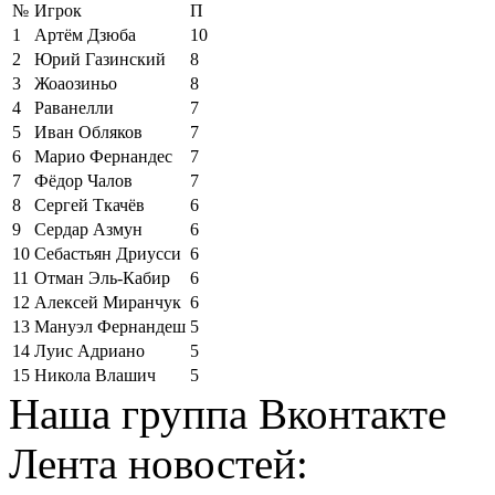
№
Игрок
П
1
Артём Дзюба
10
2
Юрий Газинский
8
3
Жоаозиньо
8
4
Раванелли
7
5
Иван Обляков
7
6
Марио Фернандес
7
7
Фёдор Чалов
7
8
Сергей Ткачёв
6
9
Сердар Азмун
6
10
Себастьян Дриусси
6
11
Отман Эль-Кабир
6
12
Алексей Миранчук
6
13
Мануэл Фернандеш
5
14
Луис Адриано
5
15
Никола Влашич
5
Наша группа Вконтакте
Лента новостей: