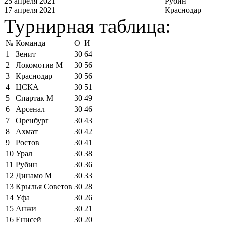
25 апреля 2021
Рубин
17 апреля 2021
Краснодар
Турнирная таблица:
№
Команда
О
И
1
Зенит
30
64
2
Локомотив М
30
56
3
Краснодар
30
56
4
ЦСКА
30
51
5
Спартак М
30
49
6
Арсенал
30
46
7
Оренбург
30
43
8
Ахмат
30
42
9
Ростов
30
41
10
Урал
30
38
11
Рубин
30
36
12
Динамо М
30
33
13
Крылья Советов
30
28
14
Уфа
30
26
15
Анжи
30
21
16
Енисей
30
20