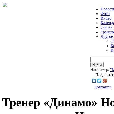
Новост
Фото
Видео
Календ
Состав
Трансф
Другое
О
К
К
Найти
Например:
"
Поделитес
Контакты
Тренер «Динамо» Но