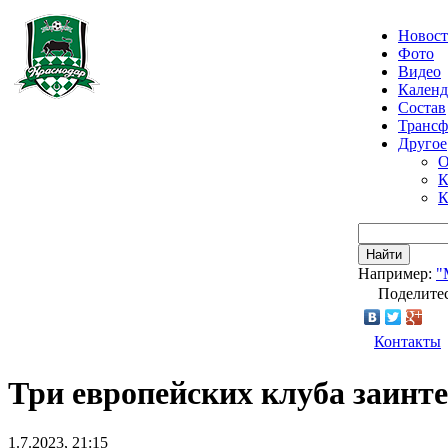
Новос
Фото
Видео
Календ
Состав
Транс
Другое
О
К
К
Найти
Например:
"
Поделитес
Контакты
Три европейских клуба заинт
1.7.2023, 21:15