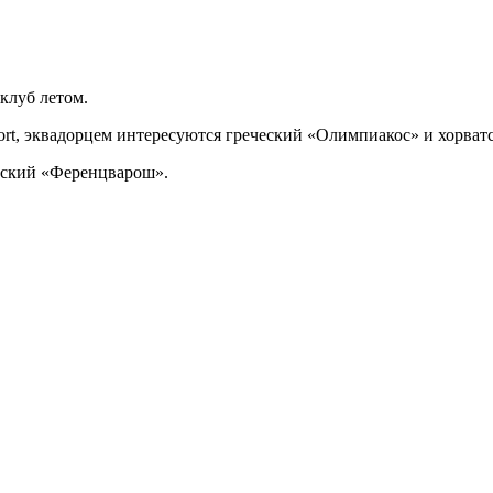
клуб летом.
port, эквадорцем интересуются греческий «Олимпиакос» и хорват
ерский «Ференцварош».