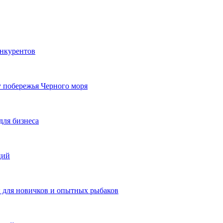
онкурентов
у побережья Черного моря
для бизнеса
ций
ы для новичков и опытных рыбаков