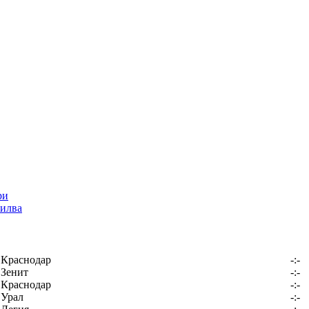
илва
Краснодар
-:-
Зенит
-:-
Краснодар
-:-
Урал
-:-