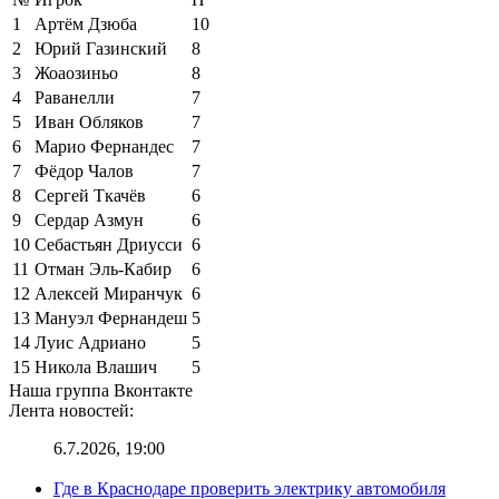
1
Артём Дзюба
10
2
Юрий Газинский
8
3
Жоаозиньо
8
4
Раванелли
7
5
Иван Обляков
7
6
Марио Фернандес
7
7
Фёдор Чалов
7
8
Сергей Ткачёв
6
9
Сердар Азмун
6
10
Себастьян Дриусси
6
11
Отман Эль-Кабир
6
12
Алексей Миранчук
6
13
Мануэл Фернандеш
5
14
Луис Адриано
5
15
Никола Влашич
5
Наша группа Вконтакте
Лента новостей:
6.7.2026, 19:00
Где в Краснодаре проверить электрику автомобиля