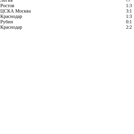
Легия
-:-
Ростов
1:3
ЦСКА Москва
3:1
Краснодар
1:3
Рубин
0:1
Краснодар
2:2