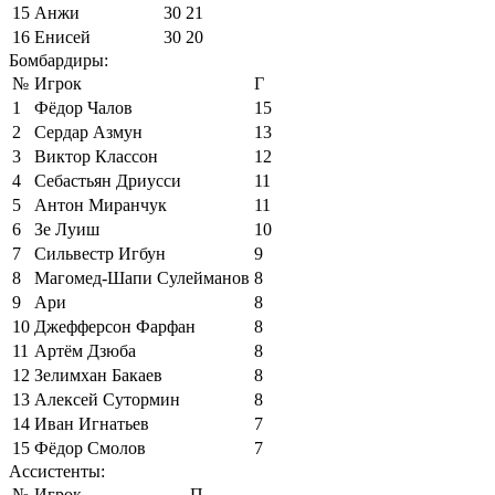
15
Анжи
30
21
16
Енисей
30
20
Бомбардиры:
№
Игрок
Г
1
Фёдор Чалов
15
2
Сердар Азмун
13
3
Виктор Классон
12
4
Себастьян Дриусси
11
5
Антон Миранчук
11
6
Зе Луиш
10
7
Сильвестр Игбун
9
8
Магомед-Шапи Сулейманов
8
9
Ари
8
10
Джефферсон Фарфан
8
11
Артём Дзюба
8
12
Зелимхан Бакаев
8
13
Алексей Сутормин
8
14
Иван Игнатьев
7
15
Фёдор Смолов
7
Ассистенты:
№
Игрок
П