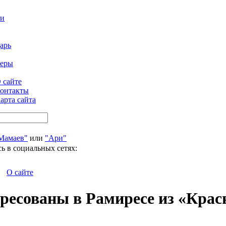
ти
арь
феры
 сайте
онтакты
арта сайта
Мамаев"
или
"Ари"
ь в социальных сетях:
О сайте
ересованы в Рамиресе из «Крас