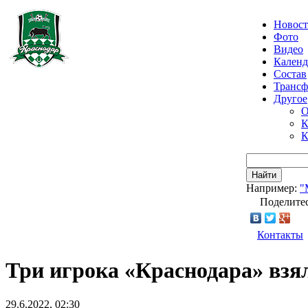
Новос
Фото
Видео
Календ
Состав
Транс
Другое
О
К
К
Найти
Например:
"
Поделитес
Контакты
Три игрока «Краснодара» взя
29.6.2022, 02:30