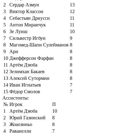
2
Сердар Азмун
13
3
Виктор Классон
12
4
Себастьян Дриусси
11
5
Антон Миранчук
11
6
Зе Луиш
10
7
Сильвестр Игбун
9
8
Магомед-Шапи Сулейманов
8
9
Ари
8
10
Джефферсон Фарфан
8
11
Артём Дзюба
8
12
Зелимхан Бакаев
8
13
Алексей Сутормин
8
14
Иван Игнатьев
7
15
Фёдор Смолов
7
Ассистенты:
№
Игрок
П
1
Артём Дзюба
10
2
Юрий Газинский
8
3
Жоаозиньо
8
4
Раванелли
7