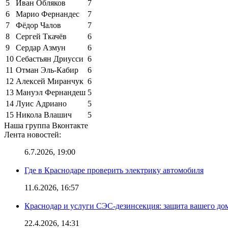
5
Иван Обляков
7
6
Марио Фернандес
7
7
Фёдор Чалов
7
8
Сергей Ткачёв
6
9
Сердар Азмун
6
10
Себастьян Дриусси
6
11
Отман Эль-Кабир
6
12
Алексей Миранчук
6
13
Мануэл Фернандеш
5
14
Луис Адриано
5
15
Никола Влашич
5
Наша группа Вконтакте
Лента новостей:
6.7.2026, 19:00
Где в Краснодаре проверить электрику автомобиля
11.6.2026, 16:57
Краснодар и услуги СЭС-дезинсекция: защита вашего дом
22.4.2026, 14:31