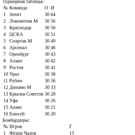
Турнирная таблица:
№
Команда
О
И
1
Зенит
30
64
2
Локомотив М
30
56
3
Краснодар
30
56
4
ЦСКА
30
51
5
Спартак М
30
49
6
Арсенал
30
46
7
Оренбург
30
43
8
Ахмат
30
42
9
Ростов
30
41
10
Урал
30
38
11
Рубин
30
36
12
Динамо М
30
33
13
Крылья Советов
30
28
14
Уфа
30
26
15
Анжи
30
21
16
Енисей
30
20
Бомбардиры:
№
Игрок
Г
1
Фёдор Чалов
15