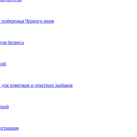
у побережья Черного моря
для бизнеса
ций
ы для новичков и опытных рыбаков
ений
ыигрышам