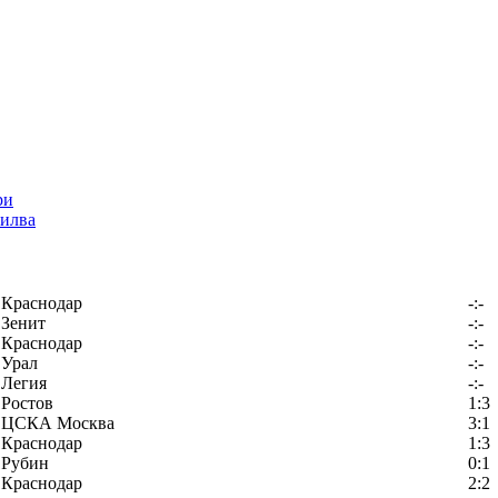
илва
Краснодар
-:-
Зенит
-:-
Краснодар
-:-
Урал
-:-
Легия
-:-
Ростов
1:3
ЦСКА Москва
3:1
Краснодар
1:3
Рубин
0:1
Краснодар
2:2