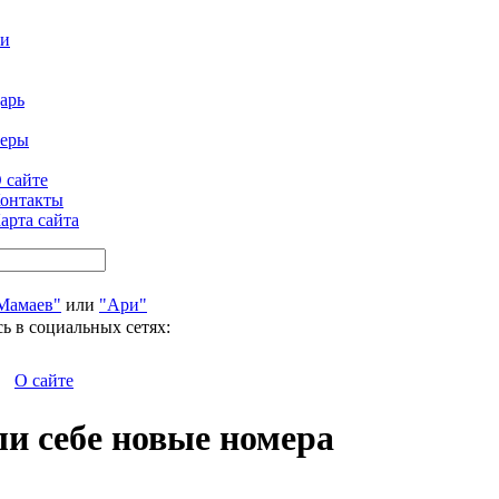
ти
арь
феры
 сайте
онтакты
арта сайта
Мамаев"
или
"Ари"
ь в социальных сетях:
О сайте
ли себе новые номера