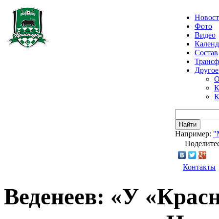
Новос
Фото
Видео
Календ
Состав
Транс
Другое
О
К
К
Найти
Например:
"
Поделитес
Контакты
Веденеев: «У «Крас