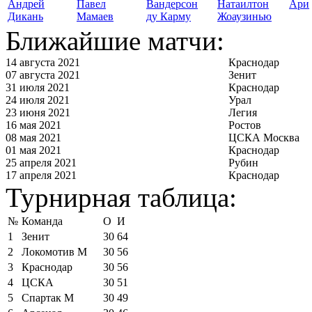
Андрей
Павел
Вандерсон
Натаилтон
Ари
Дикань
Мамаев
ду Карму
Жоаузинью
Ближайшие матчи:
14 августа 2021
Краснодар
07 августа 2021
Зенит
31 июля 2021
Краснодар
24 июля 2021
Урал
23 июня 2021
Легия
16 мая 2021
Ростов
08 мая 2021
ЦСКА Москва
01 мая 2021
Краснодар
25 апреля 2021
Рубин
17 апреля 2021
Краснодар
Турнирная таблица:
№
Команда
О
И
1
Зенит
30
64
2
Локомотив М
30
56
3
Краснодар
30
56
4
ЦСКА
30
51
5
Спартак М
30
49