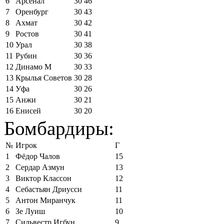
6
Арсенал
30
46
7
Оренбург
30
43
8
Ахмат
30
42
9
Ростов
30
41
10
Урал
30
38
11
Рубин
30
36
12
Динамо М
30
33
13
Крылья Советов
30
28
14
Уфа
30
26
15
Анжи
30
21
16
Енисей
30
20
Бомбардиры:
№
Игрок
Г
1
Фёдор Чалов
15
2
Сердар Азмун
13
3
Виктор Классон
12
4
Себастьян Дриусси
11
5
Антон Миранчук
11
6
Зе Луиш
10
7
Сильвестр Игбун
9