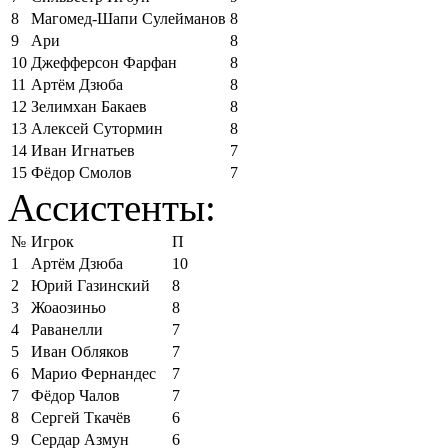
8
Магомед-Шапи Сулейманов
8
9
Ари
8
10
Джефферсон Фарфан
8
11
Артём Дзюба
8
12
Зелимхан Бакаев
8
13
Алексей Сутормин
8
14
Иван Игнатьев
7
15
Фёдор Смолов
7
Ассистенты:
№
Игрок
П
1
Артём Дзюба
10
2
Юрий Газинский
8
3
Жоаозиньо
8
4
Раванелли
7
5
Иван Обляков
7
6
Марио Фернандес
7
7
Фёдор Чалов
7
8
Сергей Ткачёв
6
9
Сердар Азмун
6