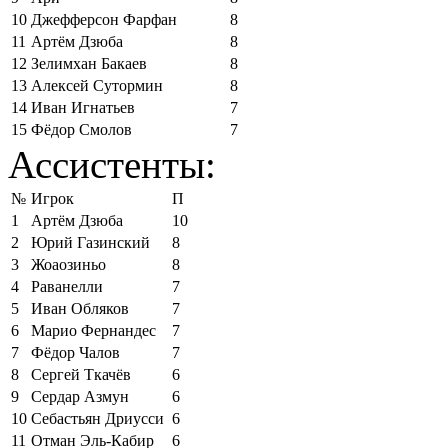
10
Джефферсон Фарфан
8
11
Артём Дзюба
8
12
Зелимхан Бакаев
8
13
Алексей Сутормин
8
14
Иван Игнатьев
7
15
Фёдор Смолов
7
Ассистенты:
№
Игрок
П
1
Артём Дзюба
10
2
Юрий Газинский
8
3
Жоаозиньо
8
4
Раванелли
7
5
Иван Обляков
7
6
Марио Фернандес
7
7
Фёдор Чалов
7
8
Сергей Ткачёв
6
9
Сердар Азмун
6
10
Себастьян Дриусси
6
11
Отман Эль-Кабир
6