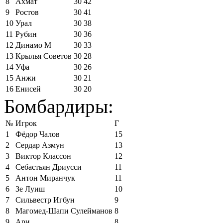
8
Ахмат
30
42
9
Ростов
30
41
10
Урал
30
38
11
Рубин
30
36
12
Динамо М
30
33
13
Крылья Советов
30
28
14
Уфа
30
26
15
Анжи
30
21
16
Енисей
30
20
Бомбардиры:
№
Игрок
Г
1
Фёдор Чалов
15
2
Сердар Азмун
13
3
Виктор Классон
12
4
Себастьян Дриусси
11
5
Антон Миранчук
11
6
Зе Луиш
10
7
Сильвестр Игбун
9
8
Магомед-Шапи Сулейманов
8
9
Ари
8