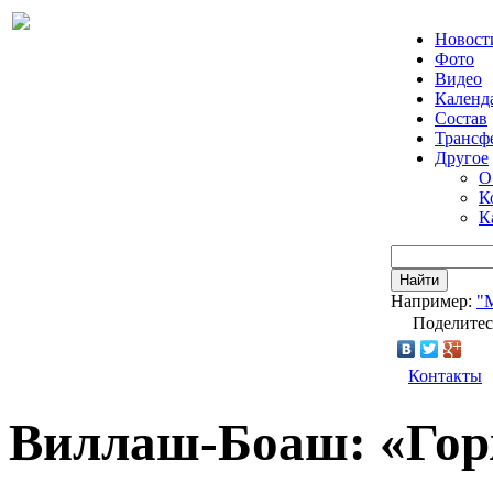
Новост
Фото
Видео
Календ
Состав
Трансф
Другое
О
К
К
Найти
Например:
"
Поделитес
Контакты
Виллаш-Боаш: «Гор