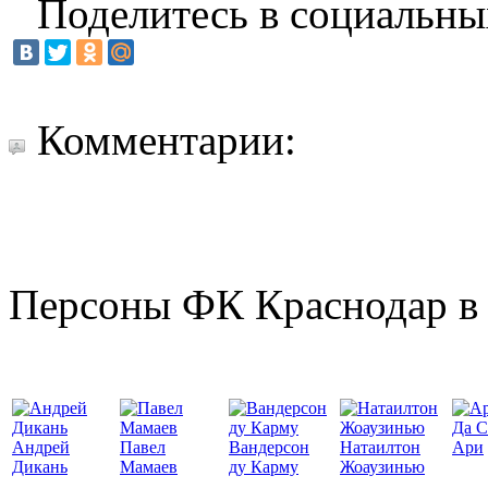
Поделитесь в социальны
Комментарии:
Персоны ФК Краснодар в 
Да С
Андрей
Павел
Вандерсон
Натаилтон
Ари
Дикань
Мамаев
ду Карму
Жоаузинью