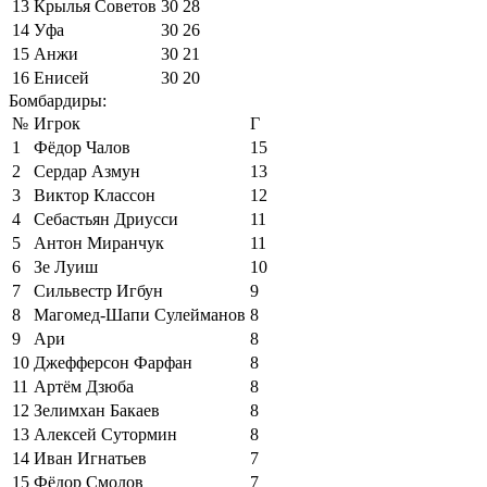
13
Крылья Советов
30
28
14
Уфа
30
26
15
Анжи
30
21
16
Енисей
30
20
Бомбардиры:
№
Игрок
Г
1
Фёдор Чалов
15
2
Сердар Азмун
13
3
Виктор Классон
12
4
Себастьян Дриусси
11
5
Антон Миранчук
11
6
Зе Луиш
10
7
Сильвестр Игбун
9
8
Магомед-Шапи Сулейманов
8
9
Ари
8
10
Джефферсон Фарфан
8
11
Артём Дзюба
8
12
Зелимхан Бакаев
8
13
Алексей Сутормин
8
14
Иван Игнатьев
7
15
Фёдор Смолов
7