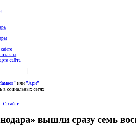
и
арь
еры
 сайте
онтакты
арта сайта
Мамаев"
или
"Ари"
ь в социальных сетях:
О сайте
нодара» вышли сразу семь во