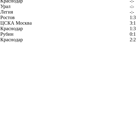
Краснодар
-:-
Урал
-:-
Легия
-:-
Ростов
1:3
ЦСКА Москва
3:1
Краснодар
1:3
Рубин
0:1
Краснодар
2:2