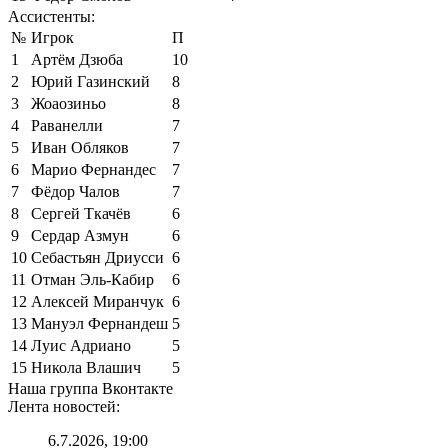
Ассистенты:
№
Игрок
П
1
Артём Дзюба
10
2
Юрий Газинский
8
3
Жоаозиньо
8
4
Раванелли
7
5
Иван Обляков
7
6
Марио Фернандес
7
7
Фёдор Чалов
7
8
Сергей Ткачёв
6
9
Сердар Азмун
6
10
Себастьян Дриусси
6
11
Отман Эль-Кабир
6
12
Алексей Миранчук
6
13
Мануэл Фернандеш
5
14
Луис Адриано
5
15
Никола Влашич
5
Наша группа Вконтакте
Лента новостей:
6.7.2026, 19:00