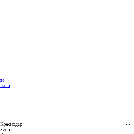
Силва
Краснодар
-:-
Зенит
-:-