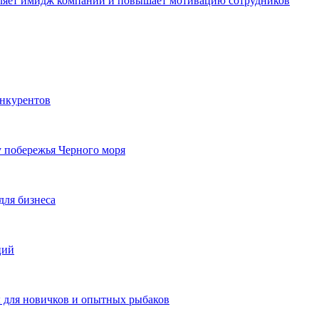
пляет имидж компании и повышает мотивацию сотрудников
онкурентов
у побережья Черного моря
для бизнеса
ций
ы для новичков и опытных рыбаков