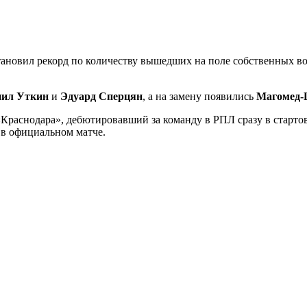
становил рекорд по количеству вышедших на поле собственных в
иил Уткин
и
Эдуард Сперцян
, а на замену появились
Магомед-
Краснодара», дебютировавший за команду в РПЛ сразу в стартов
 в официальном матче.