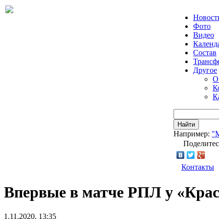
Новост
Фото
Видео
Календ
Состав
Трансф
Другое
О
К
К
Найти
Например:
"
Поделитес
Контакты
Впервые в матче РПЛ у «Крас
1.11.2020, 13:35