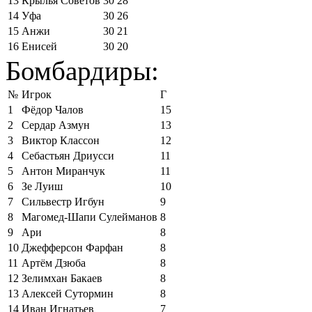
13
Крылья Советов
30
28
14
Уфа
30
26
15
Анжи
30
21
16
Енисей
30
20
Бомбардиры:
№
Игрок
Г
1
Фёдор Чалов
15
2
Сердар Азмун
13
3
Виктор Классон
12
4
Себастьян Дриусси
11
5
Антон Миранчук
11
6
Зе Луиш
10
7
Сильвестр Игбун
9
8
Магомед-Шапи Сулейманов
8
9
Ари
8
10
Джефферсон Фарфан
8
11
Артём Дзюба
8
12
Зелимхан Бакаев
8
13
Алексей Сутормин
8
14
Иван Игнатьев
7