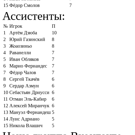
15
Фёдор Смолов
7
Ассистенты:
№
Игрок
П
1
Артём Дзюба
10
2
Юрий Газинский
8
3
Жоаозиньо
8
4
Раванелли
7
5
Иван Обляков
7
6
Марио Фернандес
7
7
Фёдор Чалов
7
8
Сергей Ткачёв
6
9
Сердар Азмун
6
10
Себастьян Дриусси
6
11
Отман Эль-Кабир
6
12
Алексей Миранчук
6
13
Мануэл Фернандеш
5
14
Луис Адриано
5
15
Никола Влашич
5