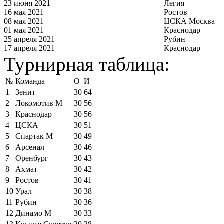
23 июня 2021
Легия
16 мая 2021
Ростов
08 мая 2021
ЦСКА Москва
01 мая 2021
Краснодар
25 апреля 2021
Рубин
17 апреля 2021
Краснодар
Турнирная таблица:
№
Команда
О
И
1
Зенит
30
64
2
Локомотив М
30
56
3
Краснодар
30
56
4
ЦСКА
30
51
5
Спартак М
30
49
6
Арсенал
30
46
7
Оренбург
30
43
8
Ахмат
30
42
9
Ростов
30
41
10
Урал
30
38
11
Рубин
30
36
12
Динамо М
30
33