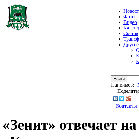
Новос
Фото
Видео
Календ
Состав
Транс
Другое
О
К
К
Найти
Например:
"
Поделитес
Контакты
«Зенит» отвечает н