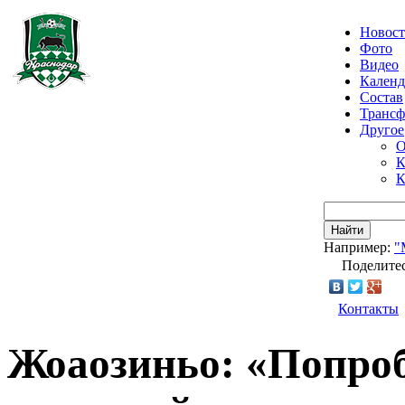
Новос
Фото
Видео
Календ
Состав
Транс
Другое
О
К
К
Найти
Например:
"
Поделитес
Контакты
Жоаозиньо: «Попроб