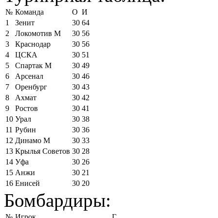
№
Команда
О
И
1
Зенит
30
64
2
Локомотив М
30
56
3
Краснодар
30
56
4
ЦСКА
30
51
5
Спартак М
30
49
6
Арсенал
30
46
7
Оренбург
30
43
8
Ахмат
30
42
9
Ростов
30
41
10
Урал
30
38
11
Рубин
30
36
12
Динамо М
30
33
13
Крылья Советов
30
28
14
Уфа
30
26
15
Анжи
30
21
16
Енисей
30
20
Бомбардиры:
№
Игрок
Г