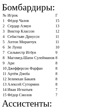
Бомбардиры:
№
Игрок
Г
1
Фёдор Чалов
15
2
Сердар Азмун
13
3
Виктор Классон
12
4
Себастьян Дриусси
11
5
Антон Миранчук
11
6
Зе Луиш
10
7
Сильвестр Игбун
9
8
Магомед-Шапи Сулейманов
8
9
Ари
8
10
Джефферсон Фарфан
8
11
Артём Дзюба
8
12
Зелимхан Бакаев
8
13
Алексей Сутормин
8
14
Иван Игнатьев
7
15
Фёдор Смолов
7
Ассистенты: