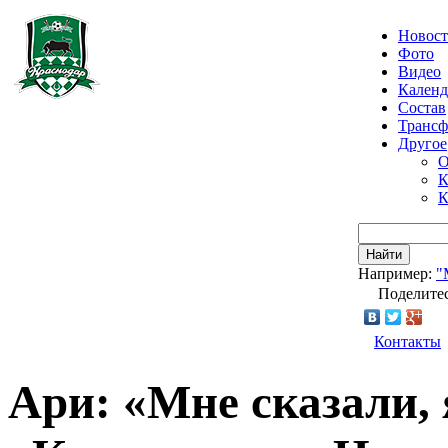
Новос
Фото
Видео
Календ
Состав
Транс
Другое
О
К
К
Найти
Например:
"
Поделитес
Контакты
Ари: «Мне сказали, 