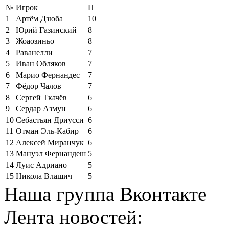
№
Игрок
П
1
Артём Дзюба
10
2
Юрий Газинский
8
3
Жоаозиньо
8
4
Раванелли
7
5
Иван Обляков
7
6
Марио Фернандес
7
7
Фёдор Чалов
7
8
Сергей Ткачёв
6
9
Сердар Азмун
6
10
Себастьян Дриусси
6
11
Отман Эль-Кабир
6
12
Алексей Миранчук
6
13
Мануэл Фернандеш
5
14
Луис Адриано
5
15
Никола Влашич
5
Наша группа Вконтакте
Лента новостей: