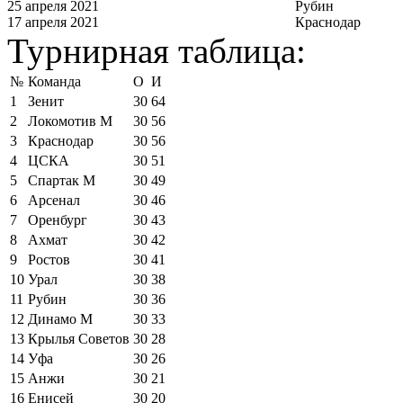
25 апреля 2021
Рубин
17 апреля 2021
Краснодар
Турнирная таблица:
№
Команда
О
И
1
Зенит
30
64
2
Локомотив М
30
56
3
Краснодар
30
56
4
ЦСКА
30
51
5
Спартак М
30
49
6
Арсенал
30
46
7
Оренбург
30
43
8
Ахмат
30
42
9
Ростов
30
41
10
Урал
30
38
11
Рубин
30
36
12
Динамо М
30
33
13
Крылья Советов
30
28
14
Уфа
30
26
15
Анжи
30
21
16
Енисей
30
20