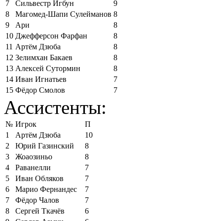
7
Сильвестр Игбун
9
8
Магомед-Шапи Сулейманов
8
9
Ари
8
10
Джефферсон Фарфан
8
11
Артём Дзюба
8
12
Зелимхан Бакаев
8
13
Алексей Сутормин
8
14
Иван Игнатьев
7
15
Фёдор Смолов
7
Ассистенты:
№
Игрок
П
1
Артём Дзюба
10
2
Юрий Газинский
8
3
Жоаозиньо
8
4
Раванелли
7
5
Иван Обляков
7
6
Марио Фернандес
7
7
Фёдор Чалов
7
8
Сергей Ткачёв
6