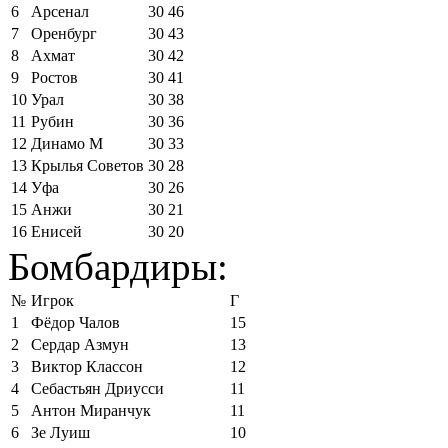
6
Арсенал
30
46
7
Оренбург
30
43
8
Ахмат
30
42
9
Ростов
30
41
10
Урал
30
38
11
Рубин
30
36
12
Динамо М
30
33
13
Крылья Советов
30
28
14
Уфа
30
26
15
Анжи
30
21
16
Енисей
30
20
Бомбардиры:
№
Игрок
Г
1
Фёдор Чалов
15
2
Сердар Азмун
13
3
Виктор Классон
12
4
Себастьян Дриусси
11
5
Антон Миранчук
11
6
Зе Луиш
10