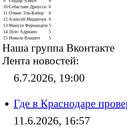
9
Сердар Азмун
6
10
Себастьян Дриусси
6
11
Отман Эль-Кабир
6
12
Алексей Миранчук
6
13
Мануэл Фернандеш
5
14
Луис Адриано
5
15
Никола Влашич
5
Наша группа Вконтакте
Лента новостей:
6.7.2026, 19:00
Где в Краснодаре прове
11.6.2026, 16:57