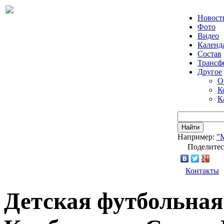
Новост
Фото
Видео
Календ
Состав
Трансф
Другое
О
К
К
Найти
Например:
"
Поделитес
Контакты
Детская футбольна