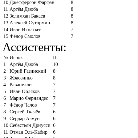
10
Джефферсон Фарфан
8
11
Артём Дзюба
8
12
Зелимхан Бакаев
8
13
Алексей Сутормин
8
14
Иван Игнатьев
7
15
Фёдор Смолов
7
Ассистенты:
№
Игрок
П
1
Артём Дзюба
10
2
Юрий Газинский
8
3
Жоаозиньо
8
4
Раванелли
7
5
Иван Обляков
7
6
Марио Фернандес
7
7
Фёдор Чалов
7
8
Сергей Ткачёв
6
9
Сердар Азмун
6
10
Себастьян Дриусси
6
11
Отман Эль-Кабир
6