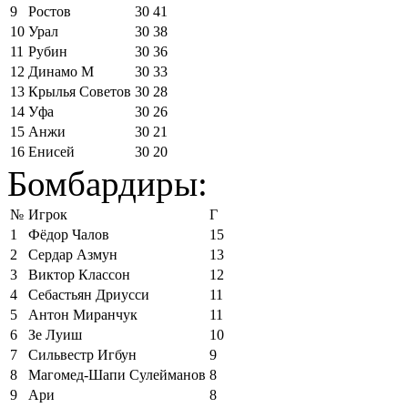
9
Ростов
30
41
10
Урал
30
38
11
Рубин
30
36
12
Динамо М
30
33
13
Крылья Советов
30
28
14
Уфа
30
26
15
Анжи
30
21
16
Енисей
30
20
Бомбардиры:
№
Игрок
Г
1
Фёдор Чалов
15
2
Сердар Азмун
13
3
Виктор Классон
12
4
Себастьян Дриусси
11
5
Антон Миранчук
11
6
Зе Луиш
10
7
Сильвестр Игбун
9
8
Магомед-Шапи Сулейманов
8
9
Ари
8