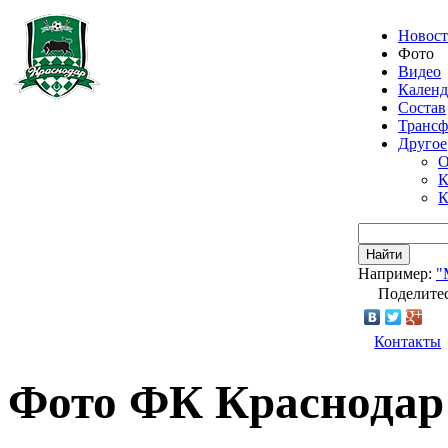
Новос
Фото
Видео
Календ
Состав
Транс
Другое
О
К
К
Найти
Например:
"
Поделитес
Контакты
Фото ФК Краснодар