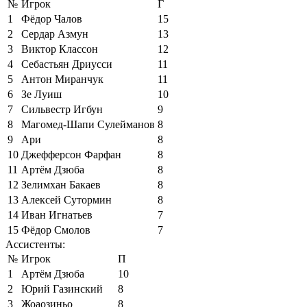
№
Игрок
Г
1
Фёдор Чалов
15
2
Сердар Азмун
13
3
Виктор Классон
12
4
Себастьян Дриусси
11
5
Антон Миранчук
11
6
Зе Луиш
10
7
Сильвестр Игбун
9
8
Магомед-Шапи Сулейманов
8
9
Ари
8
10
Джефферсон Фарфан
8
11
Артём Дзюба
8
12
Зелимхан Бакаев
8
13
Алексей Сутормин
8
14
Иван Игнатьев
7
15
Фёдор Смолов
7
Ассистенты:
№
Игрок
П
1
Артём Дзюба
10
2
Юрий Газинский
8
3
Жоаозиньо
8