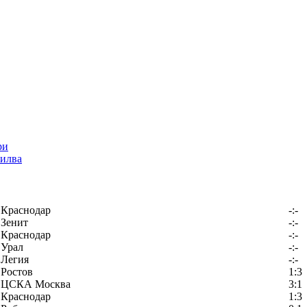
илва
Краснодар
-:-
Зенит
-:-
Краснодар
-:-
Урал
-:-
Легия
-:-
Ростов
1:3
ЦСКА Москва
3:1
Краснодар
1:3