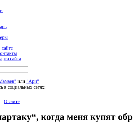
ти
арь
феры
 сайте
онтакты
арта сайта
Мамаев"
или
"Ари"
ь в социальных сетях:
О сайте
артаку“, когда меня купят об