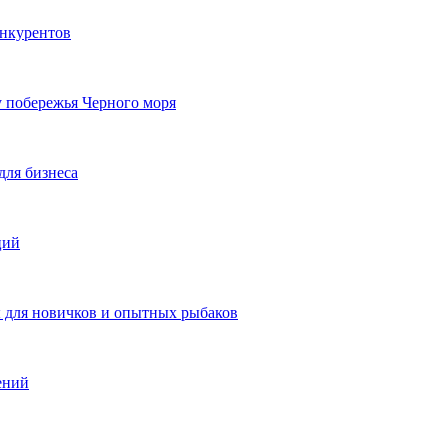
онкурентов
у побережья Черного моря
для бизнеса
ций
ы для новичков и опытных рыбаков
ений