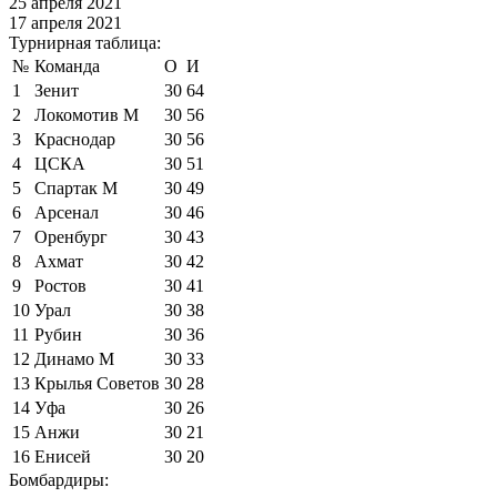
25 апреля 2021
17 апреля 2021
Турнирная таблица:
№
Команда
О
И
1
Зенит
30
64
2
Локомотив М
30
56
3
Краснодар
30
56
4
ЦСКА
30
51
5
Спартак М
30
49
6
Арсенал
30
46
7
Оренбург
30
43
8
Ахмат
30
42
9
Ростов
30
41
10
Урал
30
38
11
Рубин
30
36
12
Динамо М
30
33
13
Крылья Советов
30
28
14
Уфа
30
26
15
Анжи
30
21
16
Енисей
30
20
Бомбардиры: