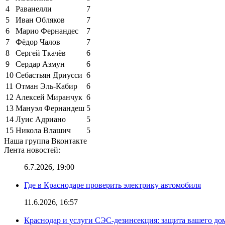
4
Раванелли
7
5
Иван Обляков
7
6
Марио Фернандес
7
7
Фёдор Чалов
7
8
Сергей Ткачёв
6
9
Сердар Азмун
6
10
Себастьян Дриусси
6
11
Отман Эль-Кабир
6
12
Алексей Миранчук
6
13
Мануэл Фернандеш
5
14
Луис Адриано
5
15
Никола Влашич
5
Наша группа Вконтакте
Лента новостей:
6.7.2026, 19:00
Где в Краснодаре проверить электрику автомобиля
11.6.2026, 16:57
Краснодар и услуги СЭС-дезинсекция: защита вашего дом