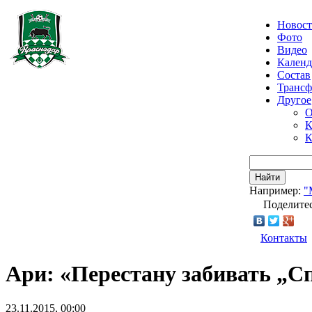
Новос
Фото
Видео
Календ
Состав
Транс
Другое
О
К
К
Найти
Например:
"
Поделитес
Контакты
Ари: «Перестану забивать „Сп
23.11.2015, 00:00