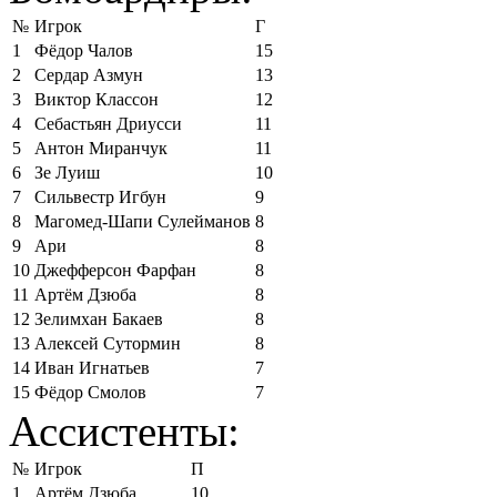
№
Игрок
Г
1
Фёдор Чалов
15
2
Сердар Азмун
13
3
Виктор Классон
12
4
Себастьян Дриусси
11
5
Антон Миранчук
11
6
Зе Луиш
10
7
Сильвестр Игбун
9
8
Магомед-Шапи Сулейманов
8
9
Ари
8
10
Джефферсон Фарфан
8
11
Артём Дзюба
8
12
Зелимхан Бакаев
8
13
Алексей Сутормин
8
14
Иван Игнатьев
7
15
Фёдор Смолов
7
Ассистенты:
№
Игрок
П
1
Артём Дзюба
10