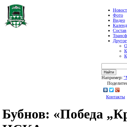
Новос
Фото
Видео
Календ
Состав
Транс
Другое
О
К
К
Найти
Например:
"
Поделитес
Контакты
Бубнов: «Победа „К