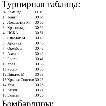
Турнирная таблица:
№
Команда
О
И
1
Зенит
30
64
2
Локомотив М
30
56
3
Краснодар
30
56
4
ЦСКА
30
51
5
Спартак М
30
49
6
Арсенал
30
46
7
Оренбург
30
43
8
Ахмат
30
42
9
Ростов
30
41
10
Урал
30
38
11
Рубин
30
36
12
Динамо М
30
33
13
Крылья Советов
30
28
14
Уфа
30
26
15
Анжи
30
21
16
Енисей
30
20
Бомбардиры: