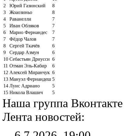
2
Юрий Газинский
8
3
Жоаозиньо
8
4
Раванелли
7
5
Иван Обляков
7
6
Марио Фернандес
7
7
Фёдор Чалов
7
8
Сергей Ткачёв
6
9
Сердар Азмун
6
10
Себастьян Дриусси
6
11
Отман Эль-Кабир
6
12
Алексей Миранчук
6
13
Мануэл Фернандеш
5
14
Луис Адриано
5
15
Никола Влашич
5
Наша группа Вконтакте
Лента новостей:
6.7.2026, 19:00