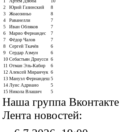
1
Артём Дзюба
10
2
Юрий Газинский
8
3
Жоаозиньо
8
4
Раванелли
7
5
Иван Обляков
7
6
Марио Фернандес
7
7
Фёдор Чалов
7
8
Сергей Ткачёв
6
9
Сердар Азмун
6
10
Себастьян Дриусси
6
11
Отман Эль-Кабир
6
12
Алексей Миранчук
6
13
Мануэл Фернандеш
5
14
Луис Адриано
5
15
Никола Влашич
5
Наша группа Вконтакте
Лента новостей: