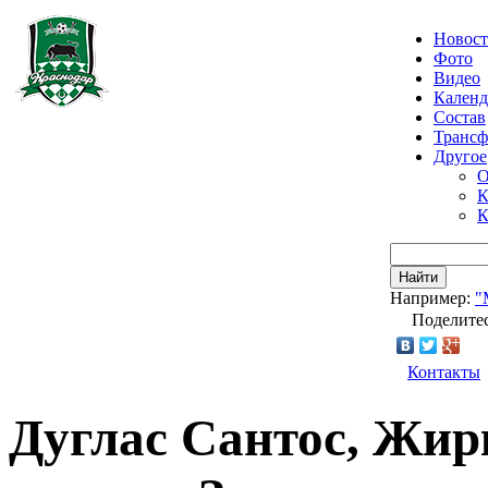
Новос
Фото
Видео
Календ
Состав
Транс
Другое
О
К
К
Найти
Например:
"
Поделитес
Контакты
Дуглас Сантос, Жир