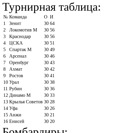
Турнирная таблица:
№
Команда
О
И
1
Зенит
30
64
2
Локомотив М
30
56
3
Краснодар
30
56
4
ЦСКА
30
51
5
Спартак М
30
49
6
Арсенал
30
46
7
Оренбург
30
43
8
Ахмат
30
42
9
Ростов
30
41
10
Урал
30
38
11
Рубин
30
36
12
Динамо М
30
33
13
Крылья Советов
30
28
14
Уфа
30
26
15
Анжи
30
21
16
Енисей
30
20
Бомбардиры: