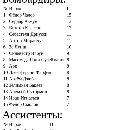
№
Игрок
Г
1
Фёдор Чалов
15
2
Сердар Азмун
13
3
Виктор Классон
12
4
Себастьян Дриусси
11
5
Антон Миранчук
11
6
Зе Луиш
10
7
Сильвестр Игбун
9
8
Магомед-Шапи Сулейманов
8
9
Ари
8
10
Джефферсон Фарфан
8
11
Артём Дзюба
8
12
Зелимхан Бакаев
8
13
Алексей Сутормин
8
14
Иван Игнатьев
7
15
Фёдор Смолов
7
Ассистенты:
№
Игрок
П