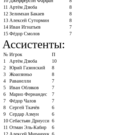
10
Джефферсон Фарфан
8
11
Артём Дзюба
8
12
Зелимхан Бакаев
8
13
Алексей Сутормин
8
14
Иван Игнатьев
7
15
Фёдор Смолов
7
Ассистенты:
№
Игрок
П
1
Артём Дзюба
10
2
Юрий Газинский
8
3
Жоаозиньо
8
4
Раванелли
7
5
Иван Обляков
7
6
Марио Фернандес
7
7
Фёдор Чалов
7
8
Сергей Ткачёв
6
9
Сердар Азмун
6
10
Себастьян Дриусси
6
11
Отман Эль-Кабир
6
12
Алексей Миранчук
6