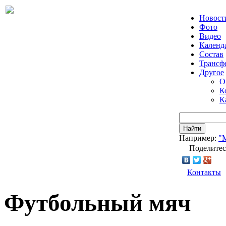
Новост
Фото
Видео
Календ
Состав
Трансф
Другое
О
К
К
Найти
Например:
"
Поделитес
Контакты
Футбольный мяч