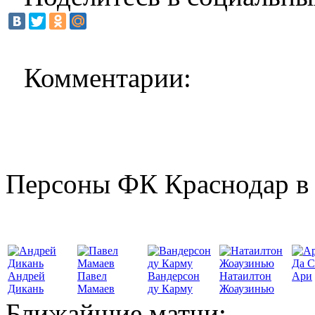
Комментарии:
Персоны ФК Краснодар в 
Да С
Андрей
Павел
Вандерсон
Натаилтон
Ари
Дикань
Мамаев
ду Карму
Жоаузинью
Ближайшие матчи: