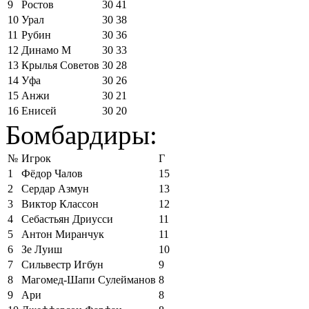
9
Ростов
30
41
10
Урал
30
38
11
Рубин
30
36
12
Динамо М
30
33
13
Крылья Советов
30
28
14
Уфа
30
26
15
Анжи
30
21
16
Енисей
30
20
Бомбардиры:
№
Игрок
Г
1
Фёдор Чалов
15
2
Сердар Азмун
13
3
Виктор Классон
12
4
Себастьян Дриусси
11
5
Антон Миранчук
11
6
Зе Луиш
10
7
Сильвестр Игбун
9
8
Магомед-Шапи Сулейманов
8
9
Ари
8