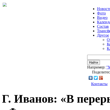
Новост
Фото
Видео
Календ
Состав
Трансф
Другое
О
К
К
Найти
Например:
"
Поделитес
Контакты
Г. Иванов: «В перер