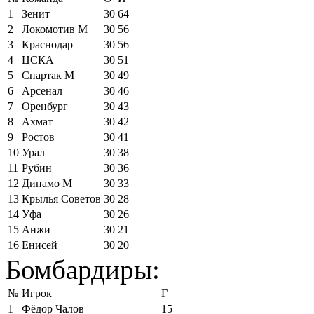
1
Зенит
30
64
2
Локомотив М
30
56
3
Краснодар
30
56
4
ЦСКА
30
51
5
Спартак М
30
49
6
Арсенал
30
46
7
Оренбург
30
43
8
Ахмат
30
42
9
Ростов
30
41
10
Урал
30
38
11
Рубин
30
36
12
Динамо М
30
33
13
Крылья Советов
30
28
14
Уфа
30
26
15
Анжи
30
21
16
Енисей
30
20
Бомбардиры:
№
Игрок
Г
1
Фёдор Чалов
15