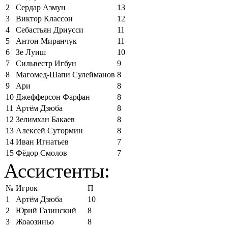
2
Сердар Азмун
13
3
Виктор Классон
12
4
Себастьян Дриусси
11
5
Антон Миранчук
11
6
Зе Луиш
10
7
Сильвестр Игбун
9
8
Магомед-Шапи Сулейманов
8
9
Ари
8
10
Джефферсон Фарфан
8
11
Артём Дзюба
8
12
Зелимхан Бакаев
8
13
Алексей Сутормин
8
14
Иван Игнатьев
7
15
Фёдор Смолов
7
Ассистенты:
№
Игрок
П
1
Артём Дзюба
10
2
Юрий Газинский
8
3
Жоаозиньо
8