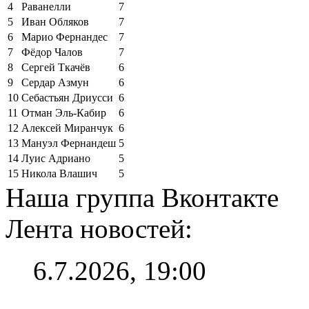
4
Раванелли
7
5
Иван Обляков
7
6
Марио Фернандес
7
7
Фёдор Чалов
7
8
Сергей Ткачёв
6
9
Сердар Азмун
6
10
Себастьян Дриусси
6
11
Отман Эль-Кабир
6
12
Алексей Миранчук
6
13
Мануэл Фернандеш
5
14
Луис Адриано
5
15
Никола Влашич
5
Наша группа Вконтакте
Лента новостей:
6.7.2026, 19:00