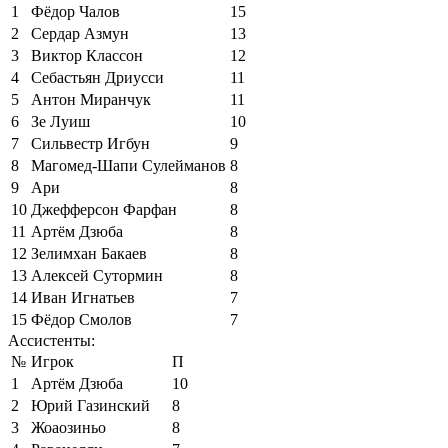
1
Фёдор Чалов
15
2
Сердар Азмун
13
3
Виктор Классон
12
4
Себастьян Дриусси
11
5
Антон Миранчук
11
6
Зе Луиш
10
7
Сильвестр Игбун
9
8
Магомед-Шапи Сулейманов
8
9
Ари
8
10
Джефферсон Фарфан
8
11
Артём Дзюба
8
12
Зелимхан Бакаев
8
13
Алексей Сутормин
8
14
Иван Игнатьев
7
15
Фёдор Смолов
7
Ассистенты:
№
Игрок
П
1
Артём Дзюба
10
2
Юрий Газинский
8
3
Жоаозиньо
8