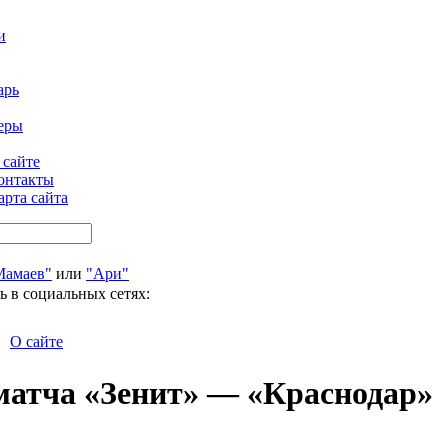
и
арь
еры
 сайте
онтакты
арта сайта
Мамаев"
или
"Ари"
ь в социальных сетях:
О сайте
матча «Зенит» — «Краснодар»