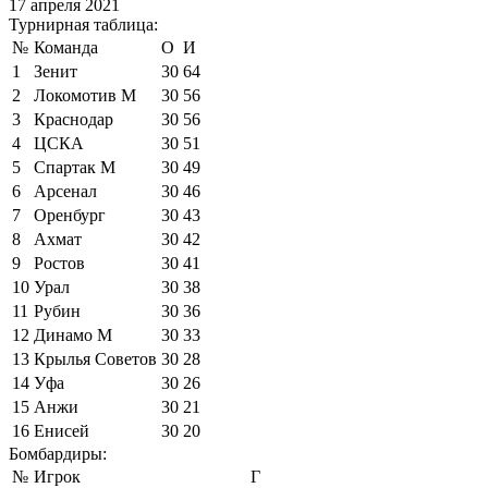
17 апреля 2021
Турнирная таблица:
№
Команда
О
И
1
Зенит
30
64
2
Локомотив М
30
56
3
Краснодар
30
56
4
ЦСКА
30
51
5
Спартак М
30
49
6
Арсенал
30
46
7
Оренбург
30
43
8
Ахмат
30
42
9
Ростов
30
41
10
Урал
30
38
11
Рубин
30
36
12
Динамо М
30
33
13
Крылья Советов
30
28
14
Уфа
30
26
15
Анжи
30
21
16
Енисей
30
20
Бомбардиры:
№
Игрок
Г