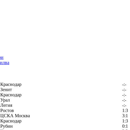
илва
Краснодар
-:-
Зенит
-:-
Краснодар
-:-
Урал
-:-
Легия
-:-
Ростов
1:3
ЦСКА Москва
3:1
Краснодар
1:3
Рубин
0:1