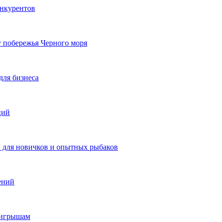
онкурентов
у побережья Черного моря
для бизнеса
ций
ы для новичков и опытных рыбаков
ений
ыигрышам