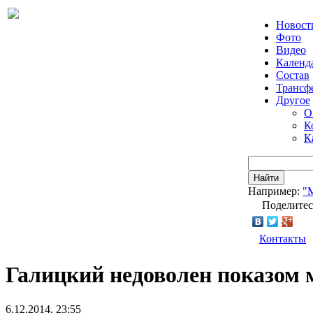
Новост
Фото
Видео
Календ
Состав
Трансф
Другое
О
К
К
Найти
Например:
"
Поделитес
Контакты
Галицкий недоволен показом 
6.12.2014, 23:55