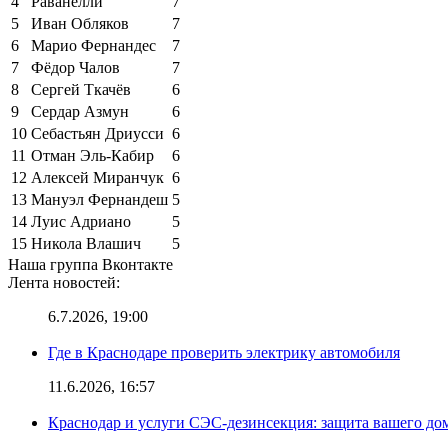
4
Раванелли
7
5
Иван Обляков
7
6
Марио Фернандес
7
7
Фёдор Чалов
7
8
Сергей Ткачёв
6
9
Сердар Азмун
6
10
Себастьян Дриусси
6
11
Отман Эль-Кабир
6
12
Алексей Миранчук
6
13
Мануэл Фернандеш
5
14
Луис Адриано
5
15
Никола Влашич
5
Наша группа Вконтакте
Лента новостей:
6.7.2026, 19:00
Где в Краснодаре проверить электрику автомобиля
11.6.2026, 16:57
Краснодар и услуги СЭС-дезинсекция: защита вашего дом