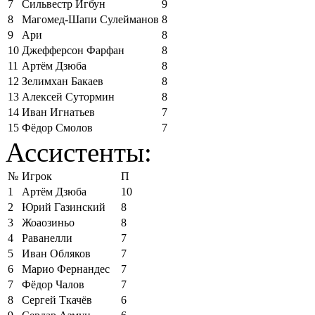
7
Сильвестр Игбун
9
8
Магомед-Шапи Сулейманов
8
9
Ари
8
10
Джефферсон Фарфан
8
11
Артём Дзюба
8
12
Зелимхан Бакаев
8
13
Алексей Сутормин
8
14
Иван Игнатьев
7
15
Фёдор Смолов
7
Ассистенты:
№
Игрок
П
1
Артём Дзюба
10
2
Юрий Газинский
8
3
Жоаозиньо
8
4
Раванелли
7
5
Иван Обляков
7
6
Марио Фернандес
7
7
Фёдор Чалов
7
8
Сергей Ткачёв
6