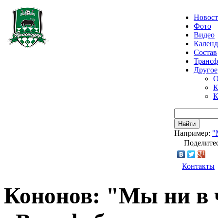
Новос
Фото
Видео
Календ
Состав
Транс
Другое
О
К
К
Найти
Например:
"
Поделитес
Контакты
Кононов: "Мы ни в 