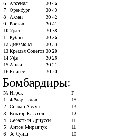
6
Арсенал
30
46
7
Оренбург
30
43
8
Ахмат
30
42
9
Ростов
30
41
10
Урал
30
38
11
Рубин
30
36
12
Динамо М
30
33
13
Крылья Советов
30
28
14
Уфа
30
26
15
Анжи
30
21
16
Енисей
30
20
Бомбардиры:
№
Игрок
Г
1
Фёдор Чалов
15
2
Сердар Азмун
13
3
Виктор Классон
12
4
Себастьян Дриусси
11
5
Антон Миранчук
11
6
Зе Луиш
10