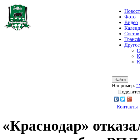
Новос
Фото
Видео
Календ
Состав
Транс
Другое
О
К
К
Найти
Например:
"
Поделитес
Контакты
«Краснодар» отказа