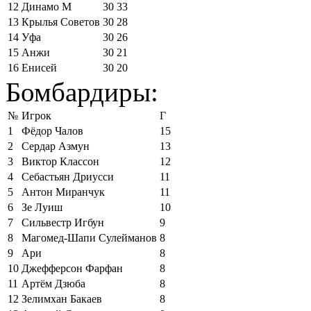
12
Динамо М
30
33
13
Крылья Советов
30
28
14
Уфа
30
26
15
Анжи
30
21
16
Енисей
30
20
Бомбардиры:
№
Игрок
Г
1
Фёдор Чалов
15
2
Сердар Азмун
13
3
Виктор Классон
12
4
Себастьян Дриусси
11
5
Антон Миранчук
11
6
Зе Луиш
10
7
Сильвестр Игбун
9
8
Магомед-Шапи Сулейманов
8
9
Ари
8
10
Джефферсон Фарфан
8
11
Артём Дзюба
8
12
Зелимхан Бакаев
8