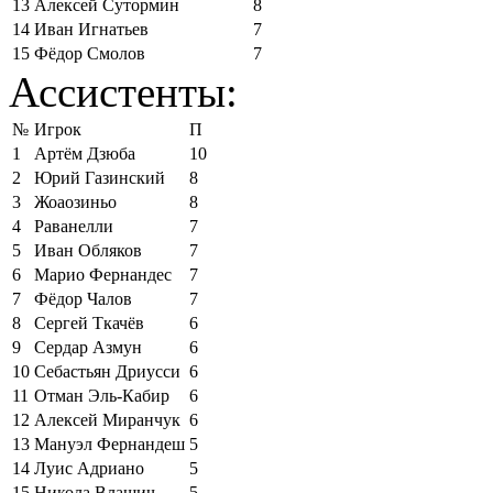
13
Алексей Сутормин
8
14
Иван Игнатьев
7
15
Фёдор Смолов
7
Ассистенты:
№
Игрок
П
1
Артём Дзюба
10
2
Юрий Газинский
8
3
Жоаозиньо
8
4
Раванелли
7
5
Иван Обляков
7
6
Марио Фернандес
7
7
Фёдор Чалов
7
8
Сергей Ткачёв
6
9
Сердар Азмун
6
10
Себастьян Дриусси
6
11
Отман Эль-Кабир
6
12
Алексей Миранчук
6
13
Мануэл Фернандеш
5
14
Луис Адриано
5
15
Никола Влашич
5