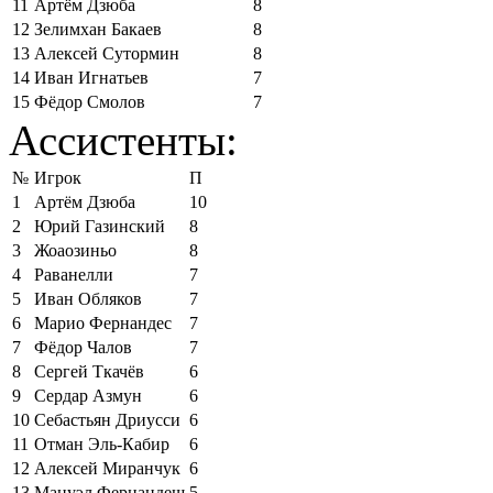
11
Артём Дзюба
8
12
Зелимхан Бакаев
8
13
Алексей Сутормин
8
14
Иван Игнатьев
7
15
Фёдор Смолов
7
Ассистенты:
№
Игрок
П
1
Артём Дзюба
10
2
Юрий Газинский
8
3
Жоаозиньо
8
4
Раванелли
7
5
Иван Обляков
7
6
Марио Фернандес
7
7
Фёдор Чалов
7
8
Сергей Ткачёв
6
9
Сердар Азмун
6
10
Себастьян Дриусси
6
11
Отман Эль-Кабир
6
12
Алексей Миранчук
6
13
Мануэл Фернандеш
5