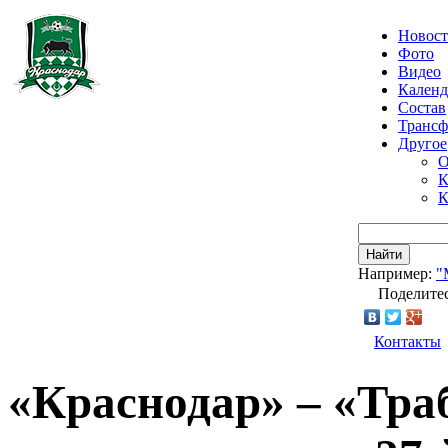
Новос
Фото
Видео
Календ
Состав
Транс
Другое
О
К
К
Найти
Например:
"
Поделитес
Контакты
«Краснодар» – «Траб