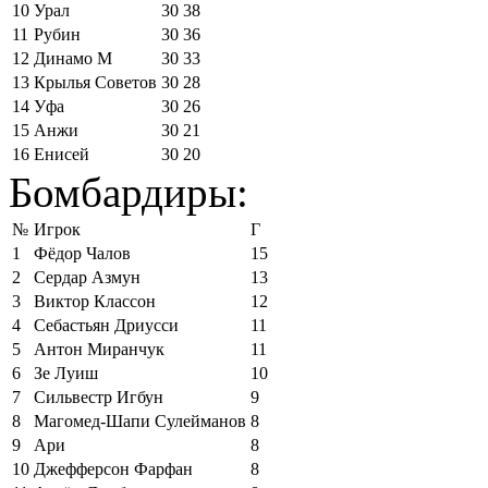
10
Урал
30
38
11
Рубин
30
36
12
Динамо М
30
33
13
Крылья Советов
30
28
14
Уфа
30
26
15
Анжи
30
21
16
Енисей
30
20
Бомбардиры:
№
Игрок
Г
1
Фёдор Чалов
15
2
Сердар Азмун
13
3
Виктор Классон
12
4
Себастьян Дриусси
11
5
Антон Миранчук
11
6
Зе Луиш
10
7
Сильвестр Игбун
9
8
Магомед-Шапи Сулейманов
8
9
Ари
8
10
Джефферсон Фарфан
8