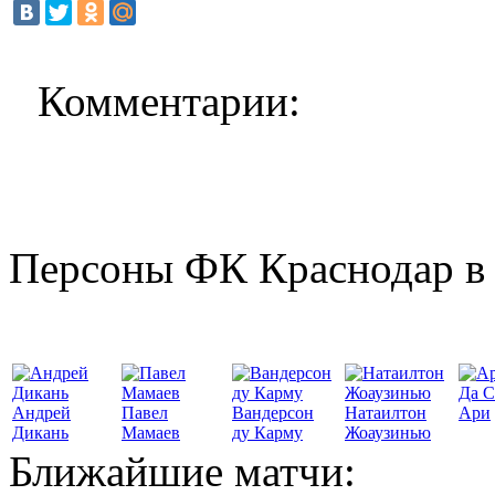
Комментарии:
Персоны ФК Краснодар в 
Да С
Андрей
Павел
Вандерсон
Натаилтон
Ари
Дикань
Мамаев
ду Карму
Жоаузинью
Ближайшие матчи: