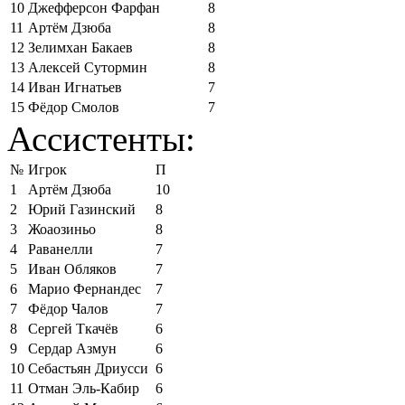
10
Джефферсон Фарфан
8
11
Артём Дзюба
8
12
Зелимхан Бакаев
8
13
Алексей Сутормин
8
14
Иван Игнатьев
7
15
Фёдор Смолов
7
Ассистенты:
№
Игрок
П
1
Артём Дзюба
10
2
Юрий Газинский
8
3
Жоаозиньо
8
4
Раванелли
7
5
Иван Обляков
7
6
Марио Фернандес
7
7
Фёдор Чалов
7
8
Сергей Ткачёв
6
9
Сердар Азмун
6
10
Себастьян Дриусси
6
11
Отман Эль-Кабир
6