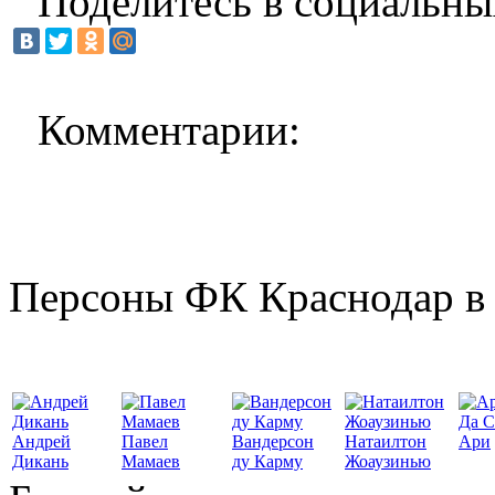
Поделитесь в социальны
Комментарии:
Персоны ФК Краснодар в 
Да С
Андрей
Павел
Вандерсон
Натаилтон
Ари
Дикань
Мамаев
ду Карму
Жоаузинью