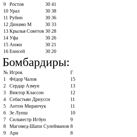
9
Ростов
30
41
10
Урал
30
38
11
Рубин
30
36
12
Динамо М
30
33
13
Крылья Советов
30
28
14
Уфа
30
26
15
Анжи
30
21
16
Енисей
30
20
Бомбардиры:
№
Игрок
Г
1
Фёдор Чалов
15
2
Сердар Азмун
13
3
Виктор Классон
12
4
Себастьян Дриусси
11
5
Антон Миранчук
11
6
Зе Луиш
10
7
Сильвестр Игбун
9
8
Магомед-Шапи Сулейманов
8
9
Ари
8