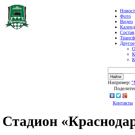
Новос
Фото
Видео
Календ
Состав
Транс
Другое
О
К
К
Найти
Например:
"
Поделитес
Контакты
Стадион «Краснодара