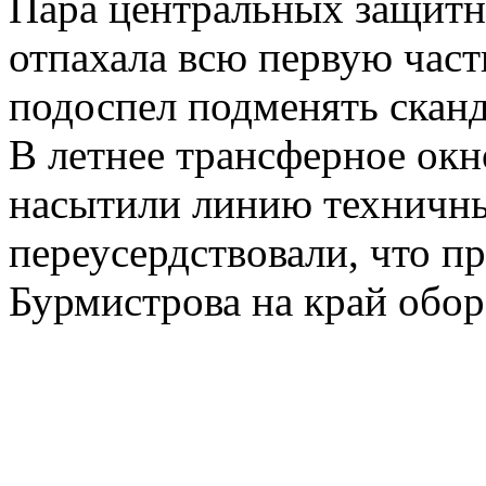
Пара центральных защитн
отпахала всю первую част
подоспел подменять скан
В летнее трансферное окн
насытили линию техничны
переусердствовали, что п
Бурмистрова на край обор