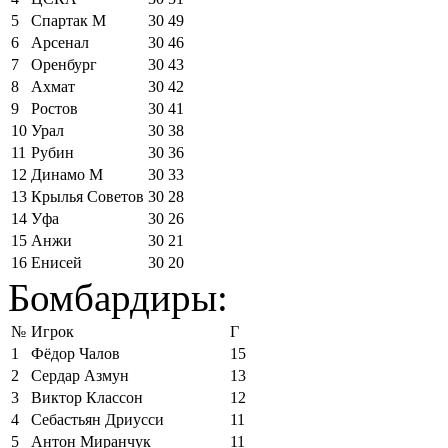
5
Спартак М
30
49
6
Арсенал
30
46
7
Оренбург
30
43
8
Ахмат
30
42
9
Ростов
30
41
10
Урал
30
38
11
Рубин
30
36
12
Динамо М
30
33
13
Крылья Советов
30
28
14
Уфа
30
26
15
Анжи
30
21
16
Енисей
30
20
Бомбардиры:
№
Игрок
Г
1
Фёдор Чалов
15
2
Сердар Азмун
13
3
Виктор Классон
12
4
Себастьян Дриусси
11
5
Антон Миранчук
11