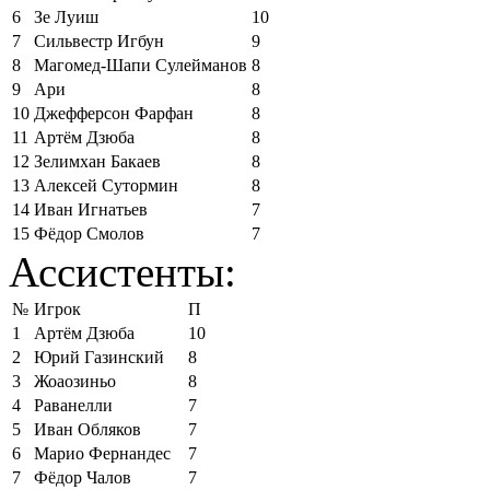
6
Зе Луиш
10
7
Сильвестр Игбун
9
8
Магомед-Шапи Сулейманов
8
9
Ари
8
10
Джефферсон Фарфан
8
11
Артём Дзюба
8
12
Зелимхан Бакаев
8
13
Алексей Сутормин
8
14
Иван Игнатьев
7
15
Фёдор Смолов
7
Ассистенты:
№
Игрок
П
1
Артём Дзюба
10
2
Юрий Газинский
8
3
Жоаозиньо
8
4
Раванелли
7
5
Иван Обляков
7
6
Марио Фернандес
7
7
Фёдор Чалов
7