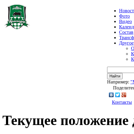
Новос
Фото
Видео
Календ
Состав
Транс
Другое
О
К
К
Найти
Например:
"
Поделитес
Контакты
Текущее положени