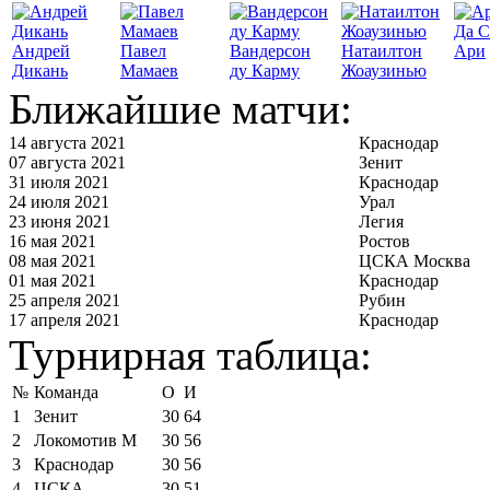
Да С
Андрей
Павел
Вандерсон
Натаилтон
Ари
Дикань
Мамаев
ду Карму
Жоаузинью
Ближайшие матчи:
14 августа 2021
Краснодар
07 августа 2021
Зенит
31 июля 2021
Краснодар
24 июля 2021
Урал
23 июня 2021
Легия
16 мая 2021
Ростов
08 мая 2021
ЦСКА Москва
01 мая 2021
Краснодар
25 апреля 2021
Рубин
17 апреля 2021
Краснодар
Турнирная таблица:
№
Команда
О
И
1
Зенит
30
64
2
Локомотив М
30
56
3
Краснодар
30
56
4
ЦСКА
30
51