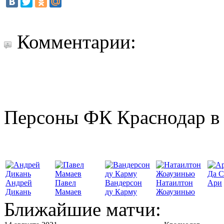
Комментарии:
Персоны ФК Краснодар в 
Да С
Андрей
Павел
Вандерсон
Натаилтон
Ари
Дикань
Мамаев
ду Карму
Жоаузинью
Ближайшие матчи: