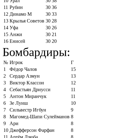
10
Урал
30
38
11
Рубин
30
36
12
Динамо М
30
33
13
Крылья Советов
30
28
14
Уфа
30
26
15
Анжи
30
21
16
Енисей
30
20
Бомбардиры:
№
Игрок
Г
1
Фёдор Чалов
15
2
Сердар Азмун
13
3
Виктор Классон
12
4
Себастьян Дриусси
11
5
Антон Миранчук
11
6
Зе Луиш
10
7
Сильвестр Игбун
9
8
Магомед-Шапи Сулейманов
8
9
Ари
8
10
Джефферсон Фарфан
8
11
Артём Дзюба
8