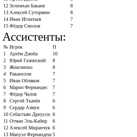
12
Зелимхан Бакаев
8
13
Алексей Сутормин
8
14
Иван Игнатьев
7
15
Фёдор Смолов
7
Ассистенты:
№
Игрок
П
1
Артём Дзюба
10
2
Юрий Газинский
8
3
Жоаозиньо
8
4
Раванелли
7
5
Иван Обляков
7
6
Марио Фернандес
7
7
Фёдор Чалов
7
8
Сергей Ткачёв
6
9
Сердар Азмун
6
10
Себастьян Дриусси
6
11
Отман Эль-Кабир
6
12
Алексей Миранчук
6
13
Мануэл Фернандеш
5