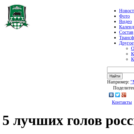
Новос
Фото
Видео
Календ
Состав
Транс
Другое
О
К
К
Найти
Например:
"
Поделитес
Контакты
5 лучших голов росс