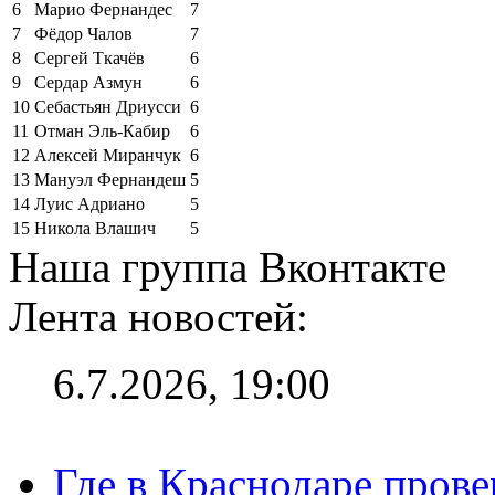
6
Марио Фернандес
7
7
Фёдор Чалов
7
8
Сергей Ткачёв
6
9
Сердар Азмун
6
10
Себастьян Дриусси
6
11
Отман Эль-Кабир
6
12
Алексей Миранчук
6
13
Мануэл Фернандеш
5
14
Луис Адриано
5
15
Никола Влашич
5
Наша группа Вконтакте
Лента новостей:
6.7.2026, 19:00
Где в Краснодаре прове