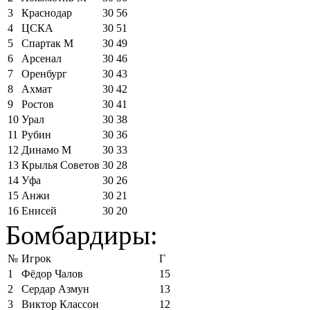
3
Краснодар
30
56
4
ЦСКА
30
51
5
Спартак М
30
49
6
Арсенал
30
46
7
Оренбург
30
43
8
Ахмат
30
42
9
Ростов
30
41
10
Урал
30
38
11
Рубин
30
36
12
Динамо М
30
33
13
Крылья Советов
30
28
14
Уфа
30
26
15
Анжи
30
21
16
Енисей
30
20
Бомбардиры:
№
Игрок
Г
1
Фёдор Чалов
15
2
Сердар Азмун
13
3
Виктор Классон
12