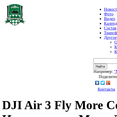
Новос
Фото
Видео
Календ
Состав
Транс
Другое
О
К
К
Найти
Например:
"
Поделитес
Контакты
DJI Air 3 Fly More 