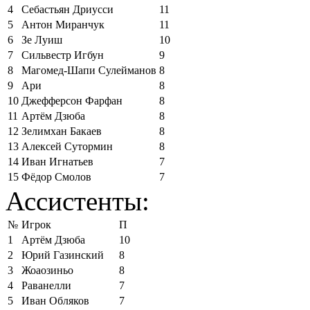
4
Себастьян Дриусси
11
5
Антон Миранчук
11
6
Зе Луиш
10
7
Сильвестр Игбун
9
8
Магомед-Шапи Сулейманов
8
9
Ари
8
10
Джефферсон Фарфан
8
11
Артём Дзюба
8
12
Зелимхан Бакаев
8
13
Алексей Сутормин
8
14
Иван Игнатьев
7
15
Фёдор Смолов
7
Ассистенты:
№
Игрок
П
1
Артём Дзюба
10
2
Юрий Газинский
8
3
Жоаозиньо
8
4
Раванелли
7
5
Иван Обляков
7