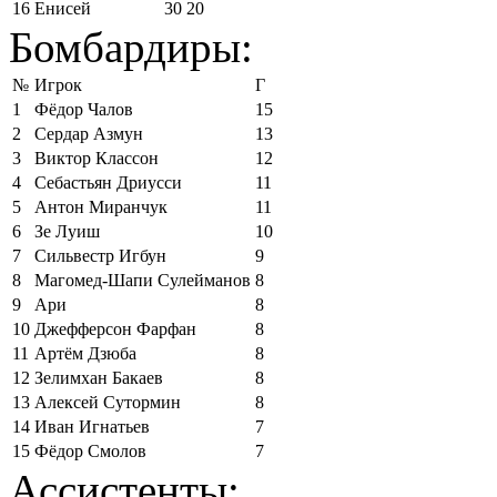
16
Енисей
30
20
Бомбардиры:
№
Игрок
Г
1
Фёдор Чалов
15
2
Сердар Азмун
13
3
Виктор Классон
12
4
Себастьян Дриусси
11
5
Антон Миранчук
11
6
Зе Луиш
10
7
Сильвестр Игбун
9
8
Магомед-Шапи Сулейманов
8
9
Ари
8
10
Джефферсон Фарфан
8
11
Артём Дзюба
8
12
Зелимхан Бакаев
8
13
Алексей Сутормин
8
14
Иван Игнатьев
7
15
Фёдор Смолов
7
Ассистенты: