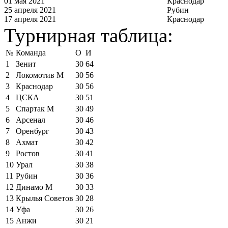
01 мая 2021
Краснодар
25 апреля 2021
Рубин
17 апреля 2021
Краснодар
Турнирная таблица:
№
Команда
О
И
1
Зенит
30
64
2
Локомотив М
30
56
3
Краснодар
30
56
4
ЦСКА
30
51
5
Спартак М
30
49
6
Арсенал
30
46
7
Оренбург
30
43
8
Ахмат
30
42
9
Ростов
30
41
10
Урал
30
38
11
Рубин
30
36
12
Динамо М
30
33
13
Крылья Советов
30
28
14
Уфа
30
26
15
Анжи
30
21