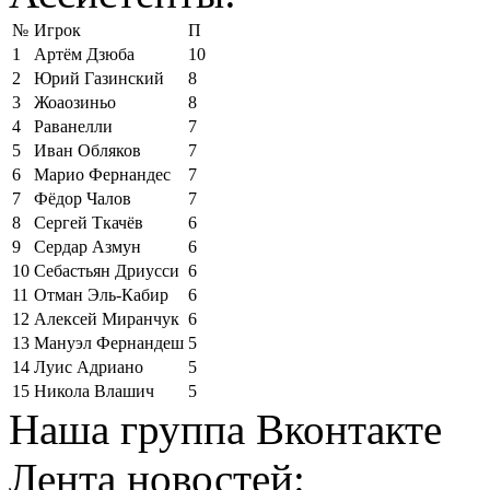
№
Игрок
П
1
Артём Дзюба
10
2
Юрий Газинский
8
3
Жоаозиньо
8
4
Раванелли
7
5
Иван Обляков
7
6
Марио Фернандес
7
7
Фёдор Чалов
7
8
Сергей Ткачёв
6
9
Сердар Азмун
6
10
Себастьян Дриусси
6
11
Отман Эль-Кабир
6
12
Алексей Миранчук
6
13
Мануэл Фернандеш
5
14
Луис Адриано
5
15
Никола Влашич
5
Наша группа Вконтакте
Лента новостей: