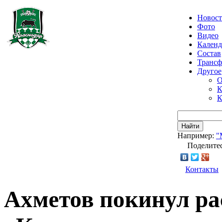
Новос
Фото
Видео
Календ
Состав
Транс
Другое
О
К
К
Найти
Например:
"
Поделитес
Контакты
Ахметов покинул р