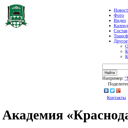
Новос
Фото
Видео
Календ
Состав
Транс
Другое
О
К
К
Найти
Например:
"
Поделитес
Контакты
Академия «Краснода