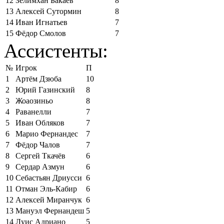
12
Зелимхан Бакаев
8
13
Алексей Сутормин
8
14
Иван Игнатьев
7
15
Фёдор Смолов
7
Ассистенты:
№
Игрок
П
1
Артём Дзюба
10
2
Юрий Газинский
8
3
Жоаозиньо
8
4
Раванелли
7
5
Иван Обляков
7
6
Марио Фернандес
7
7
Фёдор Чалов
7
8
Сергей Ткачёв
6
9
Сердар Азмун
6
10
Себастьян Дриусси
6
11
Отман Эль-Кабир
6
12
Алексей Миранчук
6
13
Мануэл Фернандеш
5
14
Луис Адриано
5