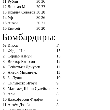
11
Рубин
30
36
12
Динамо М
30
33
13
Крылья Советов
30
28
14
Уфа
30
26
15
Анжи
30
21
16
Енисей
30
20
Бомбардиры:
№
Игрок
Г
1
Фёдор Чалов
15
2
Сердар Азмун
13
3
Виктор Классон
12
4
Себастьян Дриусси
11
5
Антон Миранчук
11
6
Зе Луиш
10
7
Сильвестр Игбун
9
8
Магомед-Шапи Сулейманов
8
9
Ари
8
10
Джефферсон Фарфан
8
11
Артём Дзюба
8