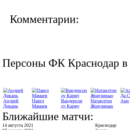
Комментарии:
Персоны ФК Краснодар в 
Да С
Андрей
Павел
Вандерсон
Натаилтон
Ари
Дикань
Мамаев
ду Карму
Жоаузинью
Ближайшие матчи:
14 августа 2021
Краснодар