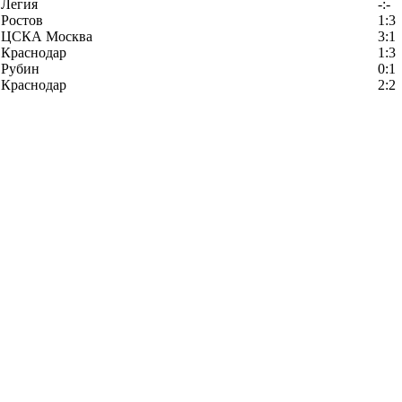
Легия
-:-
Ростов
1:3
ЦСКА Москва
3:1
Краснодар
1:3
Рубин
0:1
Краснодар
2:2