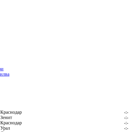
илва
Краснодар
-:-
Зенит
-:-
Краснодар
-:-
Урал
-:-