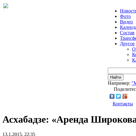
Новост
Фото
Видео
Календ
Состав
Трансф
Другое
О
К
К
Найти
Например:
"
Поделитес
Контакты
Асхабадзе: «Аренда Широкова
13.1.2015, 22:35