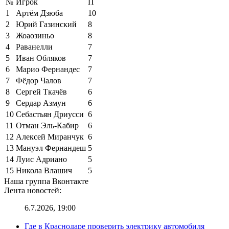
№
Игрок
П
1
Артём Дзюба
10
2
Юрий Газинский
8
3
Жоаозиньо
8
4
Раванелли
7
5
Иван Обляков
7
6
Марио Фернандес
7
7
Фёдор Чалов
7
8
Сергей Ткачёв
6
9
Сердар Азмун
6
10
Себастьян Дриусси
6
11
Отман Эль-Кабир
6
12
Алексей Миранчук
6
13
Мануэл Фернандеш
5
14
Луис Адриано
5
15
Никола Влашич
5
Наша группа Вконтакте
Лента новостей:
6.7.2026, 19:00
Где в Краснодаре проверить электрику автомобиля