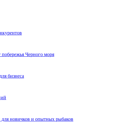
онкурентов
у побережья Черного моря
для бизнеса
ций
ы для новичков и опытных рыбаков