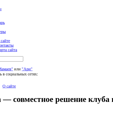
и
арь
еры
 сайте
онтакты
арта сайта
Мамаев"
или
"Ари"
ь в социальных сетях:
О сайте
 — совместное решение клуба 