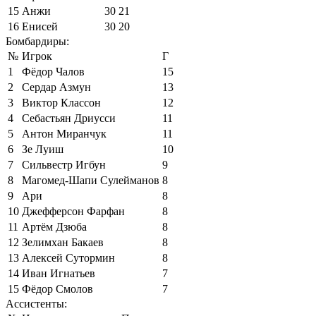
15
Анжи
30
21
16
Енисей
30
20
Бомбардиры:
№
Игрок
Г
1
Фёдор Чалов
15
2
Сердар Азмун
13
3
Виктор Классон
12
4
Себастьян Дриусси
11
5
Антон Миранчук
11
6
Зе Луиш
10
7
Сильвестр Игбун
9
8
Магомед-Шапи Сулейманов
8
9
Ари
8
10
Джефферсон Фарфан
8
11
Артём Дзюба
8
12
Зелимхан Бакаев
8
13
Алексей Сутормин
8
14
Иван Игнатьев
7
15
Фёдор Смолов
7
Ассистенты: