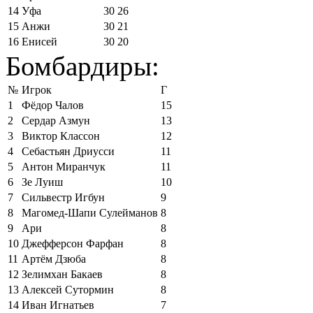
14
Уфа
30
26
15
Анжи
30
21
16
Енисей
30
20
Бомбардиры:
№
Игрок
Г
1
Фёдор Чалов
15
2
Сердар Азмун
13
3
Виктор Классон
12
4
Себастьян Дриусси
11
5
Антон Миранчук
11
6
Зе Луиш
10
7
Сильвестр Игбун
9
8
Магомед-Шапи Сулейманов
8
9
Ари
8
10
Джефферсон Фарфан
8
11
Артём Дзюба
8
12
Зелимхан Бакаев
8
13
Алексей Сутормин
8
14
Иван Игнатьев
7