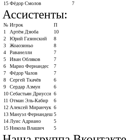
15
Фёдор Смолов
7
Ассистенты:
№
Игрок
П
1
Артём Дзюба
10
2
Юрий Газинский
8
3
Жоаозиньо
8
4
Раванелли
7
5
Иван Обляков
7
6
Марио Фернандес
7
7
Фёдор Чалов
7
8
Сергей Ткачёв
6
9
Сердар Азмун
6
10
Себастьян Дриусси
6
11
Отман Эль-Кабир
6
12
Алексей Миранчук
6
13
Мануэл Фернандеш
5
14
Луис Адриано
5
15
Никола Влашич
5
Наша группа Вконтакте