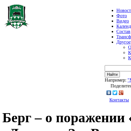
Новос
Фото
Видео
Календ
Состав
Транс
Другое
О
К
К
Найти
Например:
"
Поделитес
Контакты
Берг – о поражении