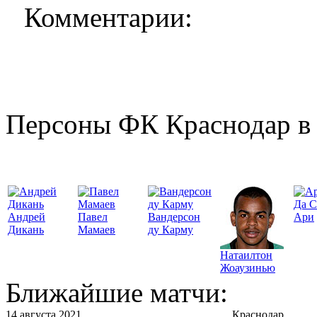
Комментарии:
Персоны ФК Краснодар в 
Да С
Андрей
Павел
Вандерсон
Ари
Дикань
Мамаев
ду Карму
Натаилтон
Жоаузинью
Ближайшие матчи:
14 августа 2021
Краснодар