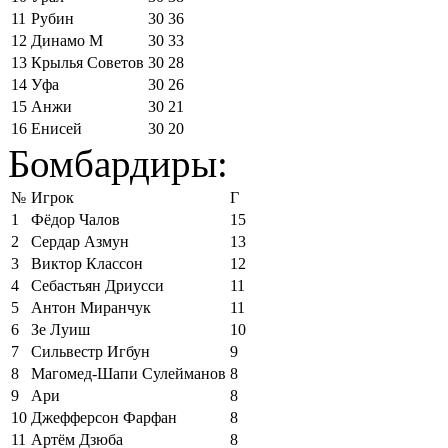
11
Рубин
30
36
12
Динамо М
30
33
13
Крылья Советов
30
28
14
Уфа
30
26
15
Анжи
30
21
16
Енисей
30
20
Бомбардиры:
№
Игрок
Г
1
Фёдор Чалов
15
2
Сердар Азмун
13
3
Виктор Классон
12
4
Себастьян Дриусси
11
5
Антон Миранчук
11
6
Зе Луиш
10
7
Сильвестр Игбун
9
8
Магомед-Шапи Сулейманов
8
9
Ари
8
10
Джефферсон Фарфан
8
11
Артём Дзюба
8