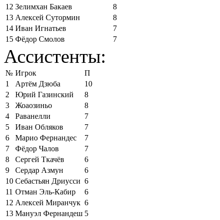
12
Зелимхан Бакаев
8
13
Алексей Сутормин
8
14
Иван Игнатьев
7
15
Фёдор Смолов
7
Ассистенты:
№
Игрок
П
1
Артём Дзюба
10
2
Юрий Газинский
8
3
Жоаозиньо
8
4
Раванелли
7
5
Иван Обляков
7
6
Марио Фернандес
7
7
Фёдор Чалов
7
8
Сергей Ткачёв
6
9
Сердар Азмун
6
10
Себастьян Дриусси
6
11
Отман Эль-Кабир
6
12
Алексей Миранчук
6
13
Мануэл Фернандеш
5