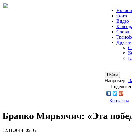
Новост
Фото
Видео
Календ
Состав
Трансф
Другое
О
К
К
Найти
Например:
"
Поделитес
Контакты
Бранко Мирьячич: «Эта побе
22.11.2014, 05:05