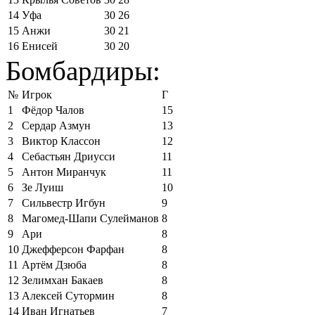
14
Уфа
30
26
15
Анжи
30
21
16
Енисей
30
20
Бомбардиры:
№
Игрок
Г
1
Фёдор Чалов
15
2
Сердар Азмун
13
3
Виктор Классон
12
4
Себастьян Дриусси
11
5
Антон Миранчук
11
6
Зе Луиш
10
7
Сильвестр Игбун
9
8
Магомед-Шапи Сулейманов
8
9
Ари
8
10
Джефферсон Фарфан
8
11
Артём Дзюба
8
12
Зелимхан Бакаев
8
13
Алексей Сутормин
8
14
Иван Игнатьев
7