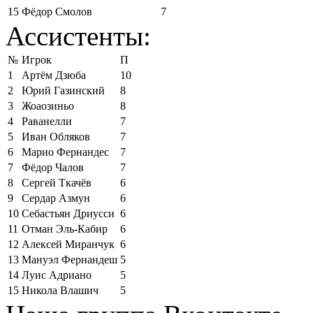
15
Фёдор Смолов
7
Ассистенты:
№
Игрок
П
1
Артём Дзюба
10
2
Юрий Газинский
8
3
Жоаозиньо
8
4
Раванелли
7
5
Иван Обляков
7
6
Марио Фернандес
7
7
Фёдор Чалов
7
8
Сергей Ткачёв
6
9
Сердар Азмун
6
10
Себастьян Дриусси
6
11
Отман Эль-Кабир
6
12
Алексей Миранчук
6
13
Мануэл Фернандеш
5
14
Луис Адриано
5
15
Никола Влашич
5