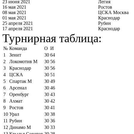
23 июня 2021
Легия
16 мая 2021
Ростов
08 мая 2021
ЦСКА Москва
01 мая 2021
Краснодар
25 апреля 2021
Рубин
17 апреля 2021
Краснодар
Турнирная таблица:
№
Команда
О
И
1
Зенит
30
64
2
Локомотив М
30
56
3
Краснодар
30
56
4
ЦСКА
30
51
5
Спартак М
30
49
6
Арсенал
30
46
7
Оренбург
30
43
8
Ахмат
30
42
9
Ростов
30
41
10
Урал
30
38
11
Рубин
30
36
12
Динамо М
30
33
13
Крылья Советов
30
28