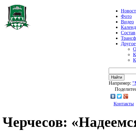
Новос
Фото
Видео
Календ
Состав
Транс
Другое
О
К
К
Найти
Например:
"
Поделитес
Контакты
Черчесов: «Надеемс