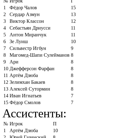
№
Игрок
Г
1
Фёдор Чалов
15
2
Сердар Азмун
13
3
Виктор Классон
12
4
Себастьян Дриусси
11
5
Антон Миранчук
11
6
Зе Луиш
10
7
Сильвестр Игбун
9
8
Магомед-Шапи Сулейманов
8
9
Ари
8
10
Джефферсон Фарфан
8
11
Артём Дзюба
8
12
Зелимхан Бакаев
8
13
Алексей Сутормин
8
14
Иван Игнатьев
7
15
Фёдор Смолов
7
Ассистенты:
№
Игрок
П
1
Артём Дзюба
10
2
Юрий Газинский
8