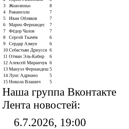
3
Жоаозиньо
8
4
Раванелли
7
5
Иван Обляков
7
6
Марио Фернандес
7
7
Фёдор Чалов
7
8
Сергей Ткачёв
6
9
Сердар Азмун
6
10
Себастьян Дриусси
6
11
Отман Эль-Кабир
6
12
Алексей Миранчук
6
13
Мануэл Фернандеш
5
14
Луис Адриано
5
15
Никола Влашич
5
Наша группа Вконтакте
Лента новостей:
6.7.2026, 19:00