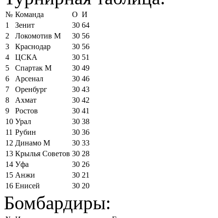
№
Команда
О
И
1
Зенит
30
64
2
Локомотив М
30
56
3
Краснодар
30
56
4
ЦСКА
30
51
5
Спартак М
30
49
6
Арсенал
30
46
7
Оренбург
30
43
8
Ахмат
30
42
9
Ростов
30
41
10
Урал
30
38
11
Рубин
30
36
12
Динамо М
30
33
13
Крылья Советов
30
28
14
Уфа
30
26
15
Анжи
30
21
16
Енисей
30
20
Бомбардиры: