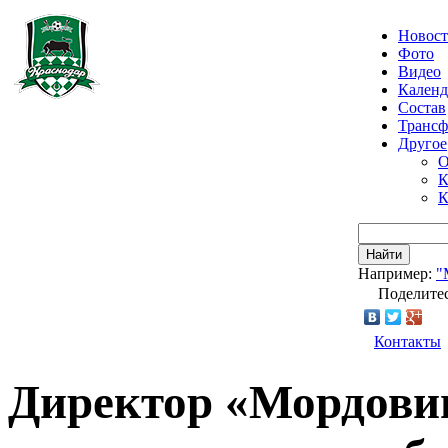
Новос
Фото
Видео
Календ
Состав
Транс
Другое
О
К
К
Найти
Например:
"
Поделитес
Контакты
Директор «Мордовии