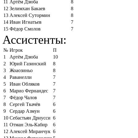
11
Артём Дзюба
8
12
Зелимхан Бакаев
8
13
Алексей Сутормин
8
14
Иван Игнатьев
7
15
Фёдор Смолов
7
Ассистенты:
№
Игрок
П
1
Артём Дзюба
10
2
Юрий Газинский
8
3
Жоаозиньо
8
4
Раванелли
7
5
Иван Обляков
7
6
Марио Фернандес
7
7
Фёдор Чалов
7
8
Сергей Ткачёв
6
9
Сердар Азмун
6
10
Себастьян Дриусси
6
11
Отман Эль-Кабир
6
12
Алексей Миранчук
6