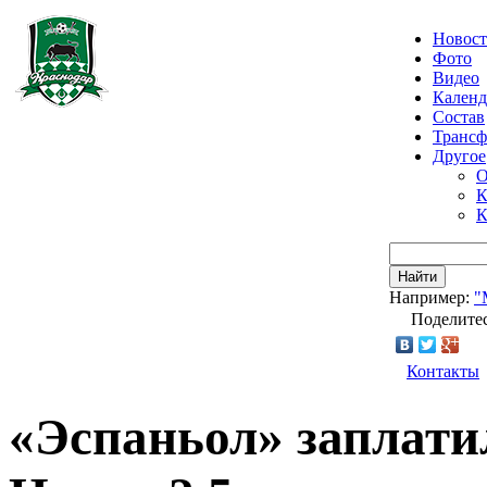
Новос
Фото
Видео
Календ
Состав
Транс
Другое
О
К
К
Найти
Например:
"
Поделитес
Контакты
«Эспаньол» заплати