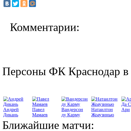
Комментарии:
Персоны ФК Краснодар в 
Да С
Андрей
Павел
Вандерсон
Натаилтон
Ари
Дикань
Мамаев
ду Карму
Жоаузинью
Ближайшие матчи: