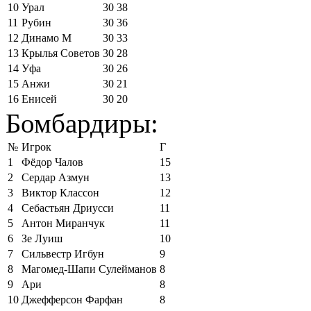
10
Урал
30
38
11
Рубин
30
36
12
Динамо М
30
33
13
Крылья Советов
30
28
14
Уфа
30
26
15
Анжи
30
21
16
Енисей
30
20
Бомбардиры:
№
Игрок
Г
1
Фёдор Чалов
15
2
Сердар Азмун
13
3
Виктор Классон
12
4
Себастьян Дриусси
11
5
Антон Миранчук
11
6
Зе Луиш
10
7
Сильвестр Игбун
9
8
Магомед-Шапи Сулейманов
8
9
Ари
8
10
Джефферсон Фарфан
8