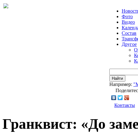
Новост
Фото
Видео
Календ
Состав
Трансф
Другое
О
К
К
Найти
Например:
"
Поделитес
Контакты
Гранквист: «До зам