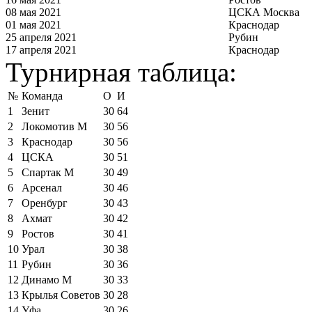
08 мая 2021
ЦСКА Москва
01 мая 2021
Краснодар
25 апреля 2021
Рубин
17 апреля 2021
Краснодар
Турнирная таблица:
№
Команда
О
И
1
Зенит
30
64
2
Локомотив М
30
56
3
Краснодар
30
56
4
ЦСКА
30
51
5
Спартак М
30
49
6
Арсенал
30
46
7
Оренбург
30
43
8
Ахмат
30
42
9
Ростов
30
41
10
Урал
30
38
11
Рубин
30
36
12
Динамо М
30
33
13
Крылья Советов
30
28
14
Уфа
30
26