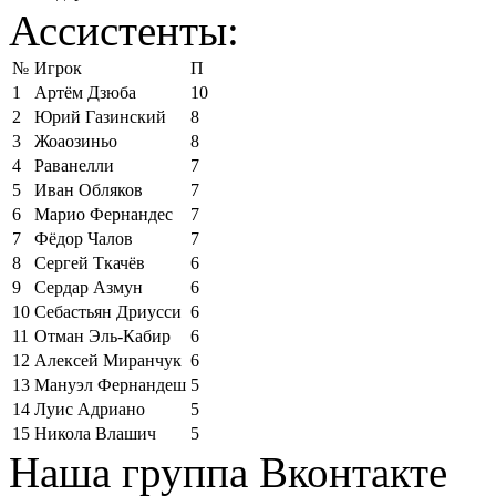
Ассистенты:
№
Игрок
П
1
Артём Дзюба
10
2
Юрий Газинский
8
3
Жоаозиньо
8
4
Раванелли
7
5
Иван Обляков
7
6
Марио Фернандес
7
7
Фёдор Чалов
7
8
Сергей Ткачёв
6
9
Сердар Азмун
6
10
Себастьян Дриусси
6
11
Отман Эль-Кабир
6
12
Алексей Миранчук
6
13
Мануэл Фернандеш
5
14
Луис Адриано
5
15
Никола Влашич
5
Наша группа Вконтакте