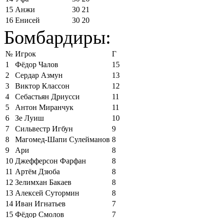
15
Анжи
30
21
16
Енисей
30
20
Бомбардиры:
№
Игрок
Г
1
Фёдор Чалов
15
2
Сердар Азмун
13
3
Виктор Классон
12
4
Себастьян Дриусси
11
5
Антон Миранчук
11
6
Зе Луиш
10
7
Сильвестр Игбун
9
8
Магомед-Шапи Сулейманов
8
9
Ари
8
10
Джефферсон Фарфан
8
11
Артём Дзюба
8
12
Зелимхан Бакаев
8
13
Алексей Сутормин
8
14
Иван Игнатьев
7
15
Фёдор Смолов
7