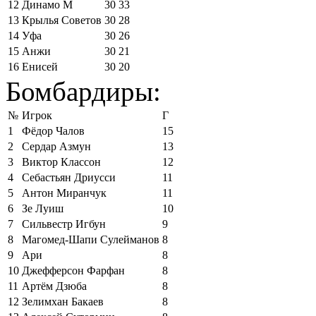
12
Динамо М
30
33
13
Крылья Советов
30
28
14
Уфа
30
26
15
Анжи
30
21
16
Енисей
30
20
Бомбардиры:
№
Игрок
Г
1
Фёдор Чалов
15
2
Сердар Азмун
13
3
Виктор Классон
12
4
Себастьян Дриусси
11
5
Антон Миранчук
11
6
Зе Луиш
10
7
Сильвестр Игбун
9
8
Магомед-Шапи Сулейманов
8
9
Ари
8
10
Джефферсон Фарфан
8
11
Артём Дзюба
8
12
Зелимхан Бакаев
8