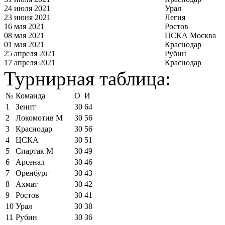
24 июля 2021
Урал
23 июня 2021
Легия
16 мая 2021
Ростов
08 мая 2021
ЦСКА Москва
01 мая 2021
Краснодар
25 апреля 2021
Рубин
17 апреля 2021
Краснодар
Турнирная таблица:
№
Команда
О
И
1
Зенит
30
64
2
Локомотив М
30
56
3
Краснодар
30
56
4
ЦСКА
30
51
5
Спартак М
30
49
6
Арсенал
30
46
7
Оренбург
30
43
8
Ахмат
30
42
9
Ростов
30
41
10
Урал
30
38
11
Рубин
30
36