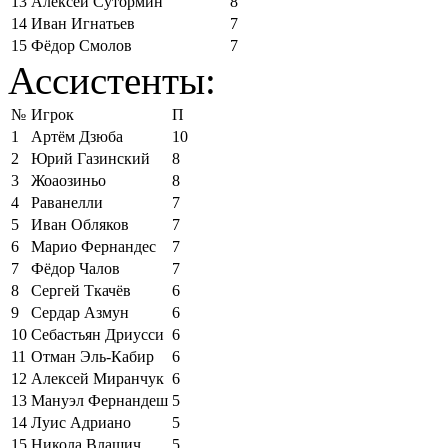
13
Алексей Сутормин
8
14
Иван Игнатьев
7
15
Фёдор Смолов
7
Ассистенты:
№
Игрок
П
1
Артём Дзюба
10
2
Юрий Газинский
8
3
Жоаозиньо
8
4
Раванелли
7
5
Иван Обляков
7
6
Марио Фернандес
7
7
Фёдор Чалов
7
8
Сергей Ткачёв
6
9
Сердар Азмун
6
10
Себастьян Дриусси
6
11
Отман Эль-Кабир
6
12
Алексей Миранчук
6
13
Мануэл Фернандеш
5
14
Луис Адриано
5
15
Никола Влашич
5