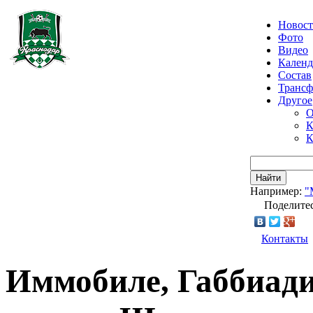
Новос
Фото
Видео
Календ
Состав
Транс
Другое
О
К
К
Найти
Например:
"
Поделитес
Контакты
Иммобиле, Габбиади