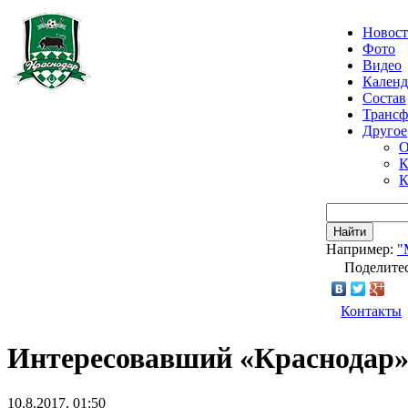
Новос
Фото
Видео
Календ
Состав
Транс
Другое
О
К
К
Найти
Например:
"
Поделитес
Контакты
Интересовавший «Краснодар»
10.8.2017, 01:50