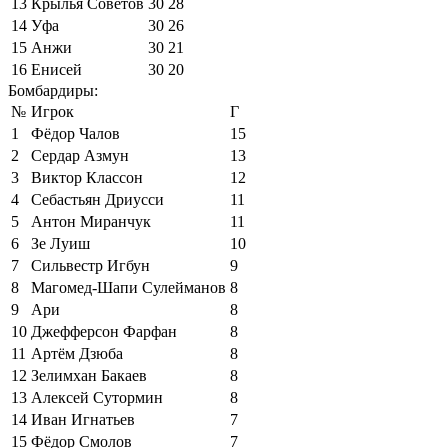
13
Крылья Советов
30
28
14
Уфа
30
26
15
Анжи
30
21
16
Енисей
30
20
Бомбардиры:
№
Игрок
Г
1
Фёдор Чалов
15
2
Сердар Азмун
13
3
Виктор Классон
12
4
Себастьян Дриусси
11
5
Антон Миранчук
11
6
Зе Луиш
10
7
Сильвестр Игбун
9
8
Магомед-Шапи Сулейманов
8
9
Ари
8
10
Джефферсон Фарфан
8
11
Артём Дзюба
8
12
Зелимхан Бакаев
8
13
Алексей Сутормин
8
14
Иван Игнатьев
7
15
Фёдор Смолов
7