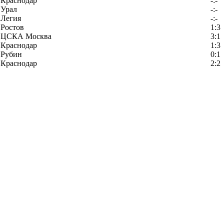
Краснодар
-:-
Урал
-:-
Легия
-:-
Ростов
1:3
ЦСКА Москва
3:1
Краснодар
1:3
Рубин
0:1
Краснодар
2:2