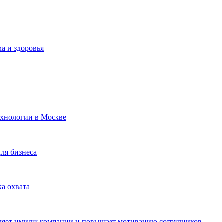
а и здоровья
ехнологии в Москве
для бизнеса
ка охвата
пляет имидж компании и повышает мотивацию сотрудников