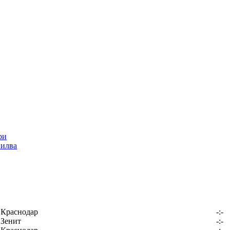
Силва
Краснодар
-:-
Зенит
-:-