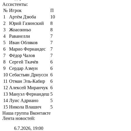
Ассистенты:
№
Игрок
П
1
Артём Дзюба
10
2
Юрий Газинский
8
3
Жоаозиньо
8
4
Раванелли
7
5
Иван Обляков
7
6
Марио Фернандес
7
7
Фёдор Чалов
7
8
Сергей Ткачёв
6
9
Сердар Азмун
6
10
Себастьян Дриусси
6
11
Отман Эль-Кабир
6
12
Алексей Миранчук
6
13
Мануэл Фернандеш
5
14
Луис Адриано
5
15
Никола Влашич
5
Наша группа Вконтакте
Лента новостей:
6.7.2026, 19:00