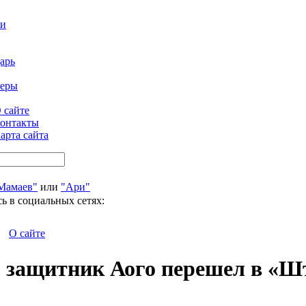
ти
арь
феры
 сайте
онтакты
арта сайта
Мамаев"
или
"Ари"
ь в социальных сетях:
О сайте
 защитник Аого перешел в «Ш