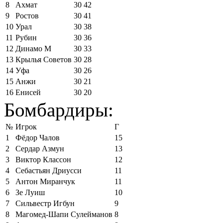
8
Ахмат
30
42
9
Ростов
30
41
10
Урал
30
38
11
Рубин
30
36
12
Динамо М
30
33
13
Крылья Советов
30
28
14
Уфа
30
26
15
Анжи
30
21
16
Енисей
30
20
Бомбардиры:
№
Игрок
Г
1
Фёдор Чалов
15
2
Сердар Азмун
13
3
Виктор Классон
12
4
Себастьян Дриусси
11
5
Антон Миранчук
11
6
Зе Луиш
10
7
Сильвестр Игбун
9
8
Магомед-Шапи Сулейманов
8