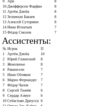
9
Ари
8
10
Джефферсон Фарфан
8
11
Артём Дзюба
8
12
Зелимхан Бакаев
8
13
Алексей Сутормин
8
14
Иван Игнатьев
7
15
Фёдор Смолов
7
Ассистенты:
№
Игрок
П
1
Артём Дзюба
10
2
Юрий Газинский
8
3
Жоаозиньо
8
4
Раванелли
7
5
Иван Обляков
7
6
Марио Фернандес
7
7
Фёдор Чалов
7
8
Сергей Ткачёв
6
9
Сердар Азмун
6
10
Себастьян Дриусси
6
11
Отман Эль-Кабир
6