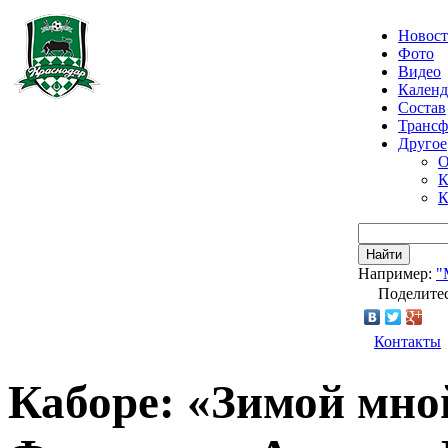
Новос
Фото
Видео
Календ
Состав
Транс
Другое
О
К
К
Найти
Например:
"
Поделитес
Контакты
Каборе: «Зимой мно