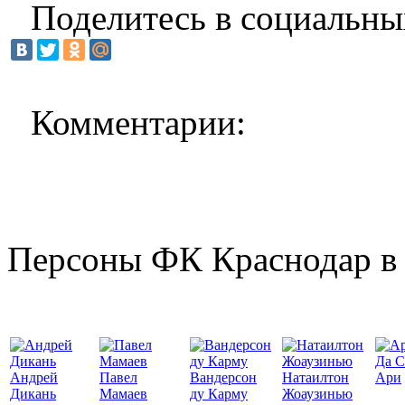
Поделитесь в социальны
Комментарии:
Персоны ФК Краснодар в 
Да С
Андрей
Павел
Вандерсон
Натаилтон
Ари
Дикань
Мамаев
ду Карму
Жоаузинью