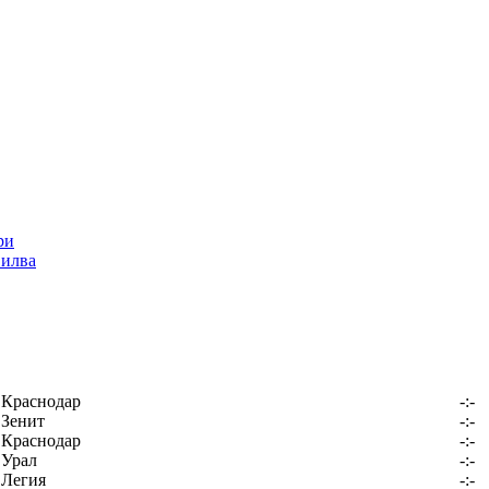
Силва
Краснодар
-:-
Зенит
-:-
Краснодар
-:-
Урал
-:-
Легия
-:-