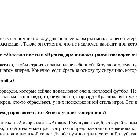
ся мнением по поводу дальнейшей карьеры нападающего пете
раснодар». Также он отметил, что не исключен вариант, при кот
у в «Локомотив» или «Краснодар» поможет развитию карьеры
актика, чтобы строить планы насчет сборной. Безусловно, ему 
агом вперед. Конечно, если брать за основу ту ситуацию, котора
 Дзюбы?
орварды, которые сейчас показывают очень неплохой футбол. Не 
асколько это правда, то, безусловно, форвард «Краснодару» нужен
еред, кто-то сбрасывает, у них несколько иной стиль игры. Эти
еход произойдет, то «Зенит» усилит соперников?
енита» в «Амкар» или в «Анжи». Ему нужен клуб, который заним
ю, что Артем может рассматривать предложения от серьезных кл
т в чемпионской гонке. Дзюбе нужно идти в хороший клуб, где бы