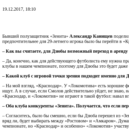
19.12.2017, 18:10
Бывший полузащитник «Зенита»
Александр Канищев
поделил
предпочтительнее для 29-летнего игрока было бы перейти в «К
– Как вы считаете, для Дзюбы возможный переход в аренд
– Да, конечно, как для действующего футболиста ему нужна пр
клубы в нашем чемпионате, поэтому для Дзюбы это будет даже ш
– Какой клуб с игровой точки зрения подходит именно для
– На мой взгляд, «Краснодар». У «Локомотива» есть хорошие ф
ищут. А в случае, если Смолов действительно уйдет, не знаю, н
«Краснодар, и «Локомотив» не играют в такой футбол: навал вп
– Оба клуба конкуренты «Зенита». Получается, что если пер
– Согласитесь, было бы смешно, если бы Дзюба перешел из «З
вряд ли, будет выбирать между «Ростовом» и «Амкаром». Дума
чемпионате, но «Краснодар» и особенно» «Локомотив» участвую