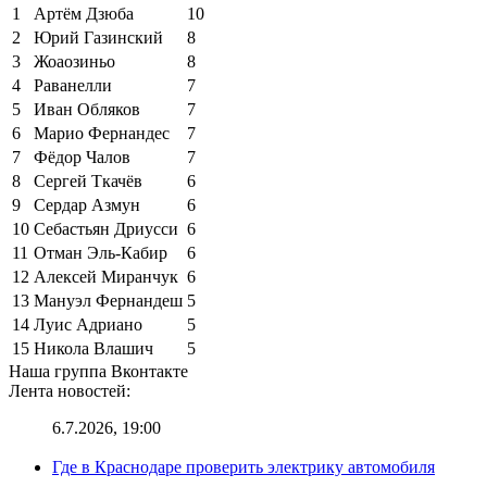
1
Артём Дзюба
10
2
Юрий Газинский
8
3
Жоаозиньо
8
4
Раванелли
7
5
Иван Обляков
7
6
Марио Фернандес
7
7
Фёдор Чалов
7
8
Сергей Ткачёв
6
9
Сердар Азмун
6
10
Себастьян Дриусси
6
11
Отман Эль-Кабир
6
12
Алексей Миранчук
6
13
Мануэл Фернандеш
5
14
Луис Адриано
5
15
Никола Влашич
5
Наша группа Вконтакте
Лента новостей:
6.7.2026, 19:00
Где в Краснодаре проверить электрику автомобиля