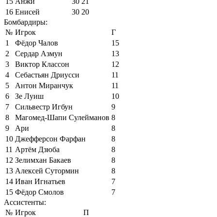
15
Анжи
30
21
16
Енисей
30
20
Бомбардиры:
№
Игрок
Г
1
Фёдор Чалов
15
2
Сердар Азмун
13
3
Виктор Классон
12
4
Себастьян Дриусси
11
5
Антон Миранчук
11
6
Зе Луиш
10
7
Сильвестр Игбун
9
8
Магомед-Шапи Сулейманов
8
9
Ари
8
10
Джефферсон Фарфан
8
11
Артём Дзюба
8
12
Зелимхан Бакаев
8
13
Алексей Сутормин
8
14
Иван Игнатьев
7
15
Фёдор Смолов
7
Ассистенты:
№
Игрок
П