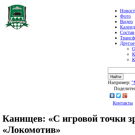
Новос
Фото
Видео
Календ
Состав
Транс
Другое
О
К
К
Найти
Например:
"
Поделитес
Контакты
Канищев: «С игровой точки з
«Локомотив»