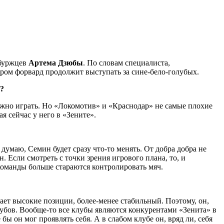
рбуржцев
Артема Дзюбы
. По словам специалиста,
ором форвард продолжит выступать за сине-бело-голубых.
?
нужно играть. Но «Локомотив» и «Краснодар» не самые плохие
я сейчас у него в «Зените».
думаю, Семин будет сразу что-то менять. От добра добра не
. Если смотреть с точки зрения игрового плана, то, и
 команды больше стараются контролировать мяч.
ает высокие позиции, более-менее стабильный. Поэтому, он,
убов. Вообще-то все клубы являются конкурентами «Зенита» в
 он мог проявлять себя. А в слабом клубе он, вряд ли, себя