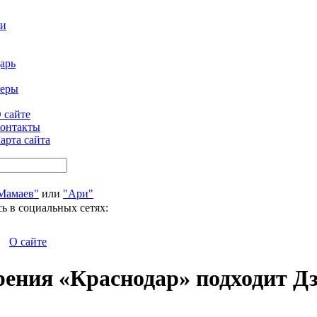
ти
арь
феры
 сайте
онтакты
арта сайта
Мамаев"
или
"Ари"
ь в социальных сетях:
О сайте
рения «Краснодар» подходит Д