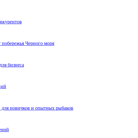
онкурентов
у побережья Черного моря
для бизнеса
ций
ы для новичков и опытных рыбаков
ений