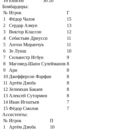
16
Енисей
30
20
Бомбардиры:
№
Игрок
Г
1
Фёдор Чалов
15
2
Сердар Азмун
13
3
Виктор Классон
12
4
Себастьян Дриусси
11
5
Антон Миранчук
11
6
Зе Луиш
10
7
Сильвестр Игбун
9
8
Магомед-Шапи Сулейманов
8
9
Ари
8
10
Джефферсон Фарфан
8
11
Артём Дзюба
8
12
Зелимхан Бакаев
8
13
Алексей Сутормин
8
14
Иван Игнатьев
7
15
Фёдор Смолов
7
Ассистенты:
№
Игрок
П
1
Артём Дзюба
10