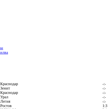
Силва
Краснодар
-:-
Зенит
-:-
Краснодар
-:-
Урал
-:-
Легия
-:-
Ростов
1:3