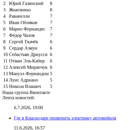
2
Юрий Газинский
8
3
Жоаозиньо
8
4
Раванелли
7
5
Иван Обляков
7
6
Марио Фернандес
7
7
Фёдор Чалов
7
8
Сергей Ткачёв
6
9
Сердар Азмун
6
10
Себастьян Дриусси
6
11
Отман Эль-Кабир
6
12
Алексей Миранчук
6
13
Мануэл Фернандеш
5
14
Луис Адриано
5
15
Никола Влашич
5
Наша группа Вконтакте
Лента новостей:
6.7.2026, 19:00
Где в Краснодаре проверить электрику автомобиля
11.6.2026, 16:57