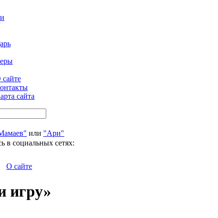
ти
арь
феры
 сайте
онтакты
арта сайта
Мамаев"
или
"Ари"
ь в социальных сетях:
О сайте
и игру»