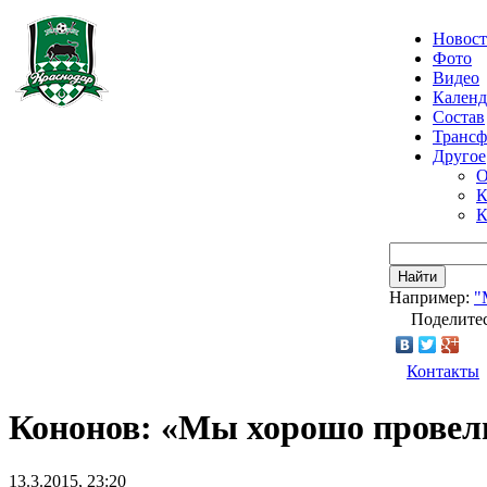
Новос
Фото
Видео
Календ
Состав
Транс
Другое
О
К
К
Найти
Например:
"
Поделитес
Контакты
Кононов: «Мы хорошо провел
13.3.2015, 23:20