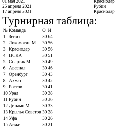
01 мая 2021
Краснодар
25 апреля 2021
Рубин
17 апреля 2021
Краснодар
Турнирная таблица:
№
Команда
О
И
1
Зенит
30
64
2
Локомотив М
30
56
3
Краснодар
30
56
4
ЦСКА
30
51
5
Спартак М
30
49
6
Арсенал
30
46
7
Оренбург
30
43
8
Ахмат
30
42
9
Ростов
30
41
10
Урал
30
38
11
Рубин
30
36
12
Динамо М
30
33
13
Крылья Советов
30
28
14
Уфа
30
26
15
Анжи
30
21