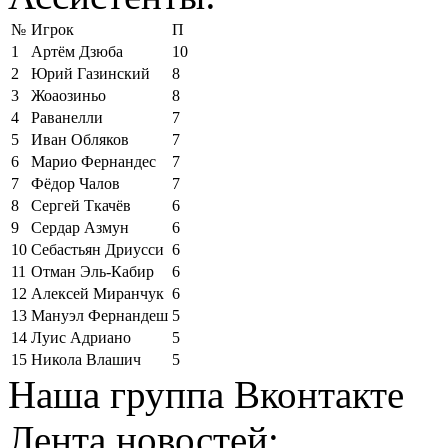
№
Игрок
П
1
Артём Дзюба
10
2
Юрий Газинский
8
3
Жоаозиньо
8
4
Раванелли
7
5
Иван Обляков
7
6
Марио Фернандес
7
7
Фёдор Чалов
7
8
Сергей Ткачёв
6
9
Сердар Азмун
6
10
Себастьян Дриусси
6
11
Отман Эль-Кабир
6
12
Алексей Миранчук
6
13
Мануэл Фернандеш
5
14
Луис Адриано
5
15
Никола Влашич
5
Наша группа Вконтакте
Лента новостей: