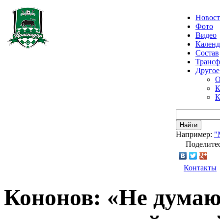
Новос
Фото
Видео
Календ
Состав
Транс
Другое
О
К
К
Найти
Например:
"
Поделитес
Контакты
Кононов: «Не думаю