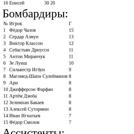
16
Енисей
30
20
Бомбардиры:
№
Игрок
Г
1
Фёдор Чалов
15
2
Сердар Азмун
13
3
Виктор Классон
12
4
Себастьян Дриусси
11
5
Антон Миранчук
11
6
Зе Луиш
10
7
Сильвестр Игбун
9
8
Магомед-Шапи Сулейманов
8
9
Ари
8
10
Джефферсон Фарфан
8
11
Артём Дзюба
8
12
Зелимхан Бакаев
8
13
Алексей Сутормин
8
14
Иван Игнатьев
7
15
Фёдор Смолов
7
Ассистенты: