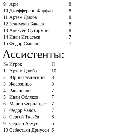
9
Ари
8
10
Джефферсон Фарфан
8
11
Артём Дзюба
8
12
Зелимхан Бакаев
8
13
Алексей Сутормин
8
14
Иван Игнатьев
7
15
Фёдор Смолов
7
Ассистенты:
№
Игрок
П
1
Артём Дзюба
10
2
Юрий Газинский
8
3
Жоаозиньо
8
4
Раванелли
7
5
Иван Обляков
7
6
Марио Фернандес
7
7
Фёдор Чалов
7
8
Сергей Ткачёв
6
9
Сердар Азмун
6
10
Себастьян Дриусси
6