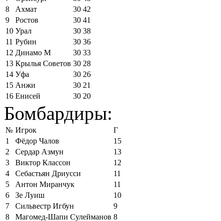
8
Ахмат
30
42
9
Ростов
30
41
10
Урал
30
38
11
Рубин
30
36
12
Динамо М
30
33
13
Крылья Советов
30
28
14
Уфа
30
26
15
Анжи
30
21
16
Енисей
30
20
Бомбардиры:
№
Игрок
Г
1
Фёдор Чалов
15
2
Сердар Азмун
13
3
Виктор Классон
12
4
Себастьян Дриусси
11
5
Антон Миранчук
11
6
Зе Луиш
10
7
Сильвестр Игбун
9
8
Магомед-Шапи Сулейманов
8