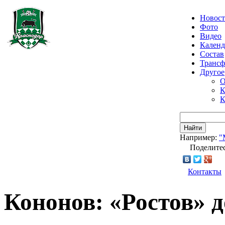
Новос
Фото
Видео
Календ
Состав
Транс
Другое
О
К
К
Найти
Например:
"
Поделитес
Контакты
Кононов: «Ростов» 