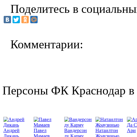
Поделитесь в социальны
Комментарии:
Персоны ФК Краснодар в 
Да С
Андрей
Павел
Вандерсон
Натаилтон
Ари
Дикань
Мамаев
ду Карму
Жоаузинью